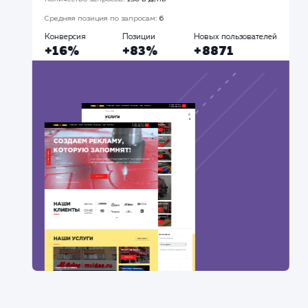
Разработка сайтов
Продвижение Ав
Все
#Контекстная реклама
#Продвижение
сайтов
#Разработка сайтов
Сайт
superbukva.ru
Тематика
: Наружная реклама