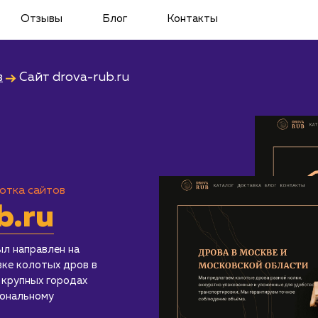
Отзывы
Блог
Контакты
в
Сайт
drova-rub.ru
отка сайтов
b.ru
ыл направлен на
вке колотых дров в
 крупных городах
иональному