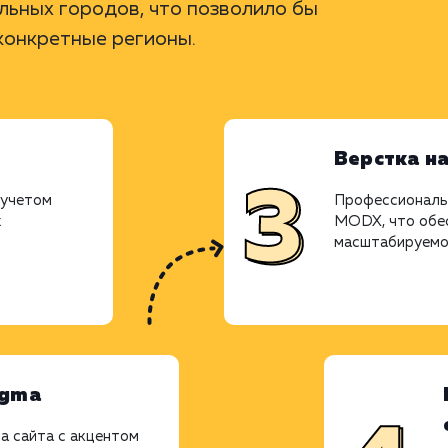
ьных городов, что позволило бы
конкретные регионы.
Верстка н
 учетом
Профессиональ
х
MODX, что обес
масштабируемо
igma
а сайта с акцентом