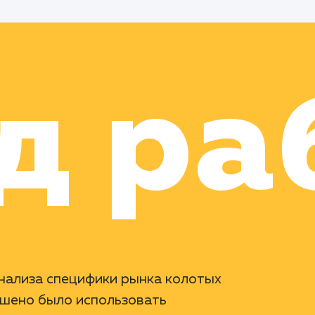
д ра
анализа специфики рынка колотых
ешено было использовать