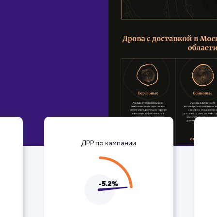
ДРР по кампании
-5.2%