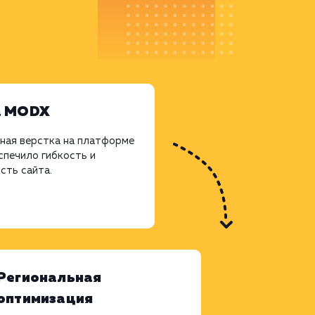
а MODX
ная верстка на платформе
печило гибкость и
сть сайта.
Региональная
оптимизация