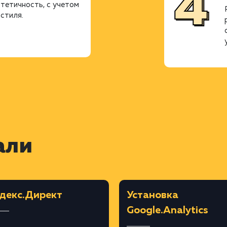
стетичность, с учетом
стиля.
али
декс.Директ
Установка
Google.Analytics