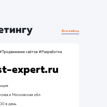
етингу
Все кейсы
#Продвижение сайтов
#Разработка
st-expert.ru
анция
осква и Московская обл.
400 в день