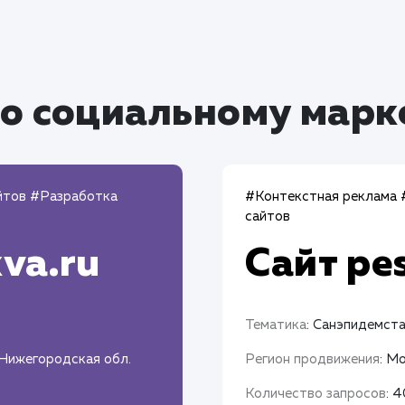
о социальному марк
йтов
#Разработка
#Контекстная реклама
сайтов
va.ru
Сайт
pe
Тематика
: Санэпидемст
 Нижегородская обл.
Регион продвижения
: М
Количество запросов
: 