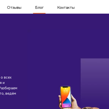
Отзывы
Блог
Контакты
 о всех
я и
Разбираем
то, ведём