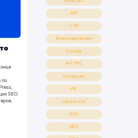
Analitics
API
CTR
Email маркетинг
это
Google
HTTPS
конце
instagram
 по
Press,
PR
ющих SEO
теров,
robots.txt
ROI
SEO