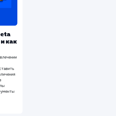
eta
 и как
ивлечении
оставить
еличения
в
ипы
рументы