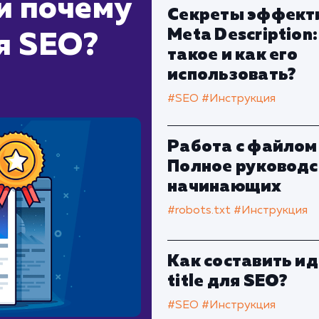
 и почему
Секреты эффект
Meta Description:
я SEO?
такое и как его
использовать?
#SEO
#Инструкция
Работа с файлом 
Полное руководс
начинающих
#robots.txt
#Инструкция
Как составить и
title для SEO?
#SEO
#Инструкция