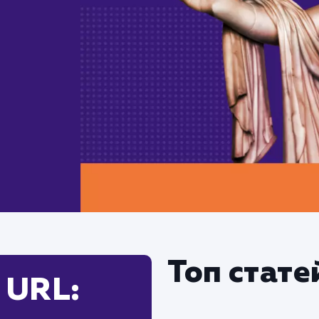
Топ стате
 URL: