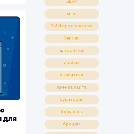
SERP
smm
SMM продвижение
Yandex
алгоритмы
анализ
аналитика
аренда сайта
аудитория
то
браузеры
ы для
бренды