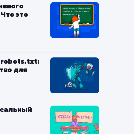
ивного
 Что это
robots.txt:
тво для
деальный