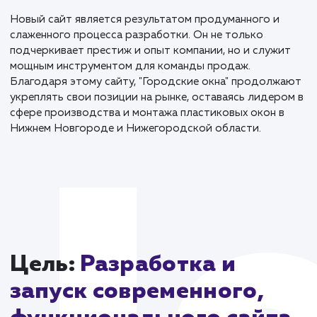
платформы. Верстка была выполнена с соблюдение
современных стандартов, что обеспечило быстрот
загрузки и корректное отображение на всех
устройствах.
Одной из ключевых особенностей стало то, что за
с сайта автоматически отправляются в Телеграм. Э
обеспечивает мгновенную обратную связь с клиент
и повышает эффективность работы менеджеров.
Новый сайт является результатом продуманного и
слаженного процесса разработки. Он не только
подчеркивает престиж и опыт компании, но и служи
мощным инструментом для команды продаж.
Благодаря этому сайту, "Городские окна" продолж
укреплять свои позиции на рынке, оставаясь лидер
сфере производства и монтажа пластиковых окон в
Нижнем Новгороде и Нижегородской области.