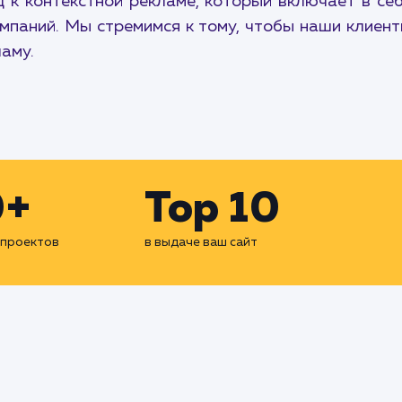
к контекстной рекламе, который включает в себя
мпаний. Мы стремимся к тому, чтобы наши клиен
ламу.
0+
Top 10
 проектов
в выдаче ваш сайт