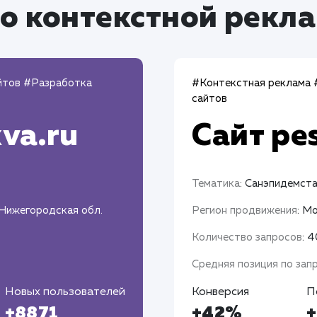
о контекстной рекл
йтов
#Разработка
#Контекстная реклама
сайтов
va.ru
Сайт
pe
Тематика
: Санэпидемст
 Нижегородская обл.
Регион продвижения
: М
Количество запросов
: 
Средняя позиция по зап
Новых пользователей
Конверсия
П
+8871
+42%