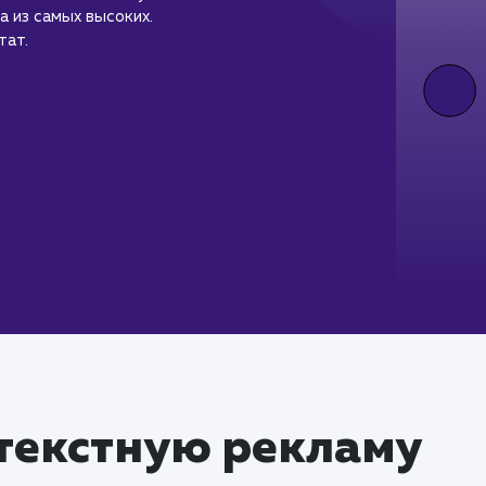
а из самых высоких.
тат.
текстную рекламу