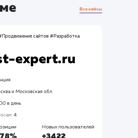
аме
Все кейсы
#Продвижение сайтов
#Разработка
st-expert.ru
анция
осква и Московская обл.
400 в день
росам
: 4
озиции
Новых пользователей
+78%
+3422