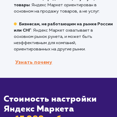
является одной из ведущих площадок для
продажи товаров онлайн в России, и подхо
тем компаниям, которые хотят привлечь бол
потенциальных покупателей.
Компаниям, работающим на рынке Росс
и СНГ
: Яндекс Маркет охватывает большую
часть аудитории рунета, что делает его
идеальным для брендов, ориентированных 
эти рынки.
Компаниям с большим ассортиментом
товаров
: Яндекс Маркет позволяет вам
настроить детализированные кампании для
каждого из ваших товаров, что помогает
увеличить видимость вашего бренда и
продуктов.