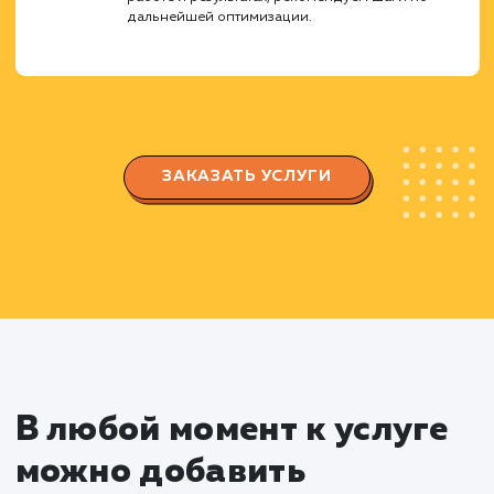
особенности вашего бизнеса.
Регистрация и настройка
магазина
Регистрируем ваш магазин на Яндекс
Маркете, заполняем все необходимые поля и
данные.
Настраиваем параметры доставки, оплаты 
возврата товаров согласно требованиям
площадки и вашего бизнеса.
Оптимизация карточек товаров