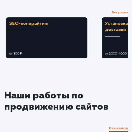
Загружаем и настраиваем карточки товаро
оптимизируем описания, заголовки и
фотографии.
Подбираем оптимальные цены и скидки,
чтобы привлечь больше клиентов.
Подключение дополнительных
функций
Настраиваем участие в акциях и
спецпредложениях Яндекс Маркета.
Подключаем и настраиваем возможности
рекламы и продвижения внутри площадки.