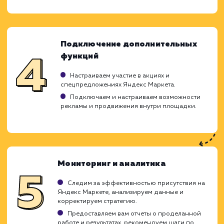
требований и потребностей целе
аудитории. Наша цель - привлече
качественного трафика и увеличение пр
ваших товаров через эту популярную торг
площадку. Мы используем всю пали
возможностей Яндекс Маркета 
достижения этих целей.
Анализ и планирование
Изучаем специфику вашего бизнеса,
ассортимент товаров и целевую аудиторию.
Анализируем действия конкурентов на
Яндекс Маркете.
Разрабатываем стратегию работы на Яндекс
Маркете, максимально учитывающую