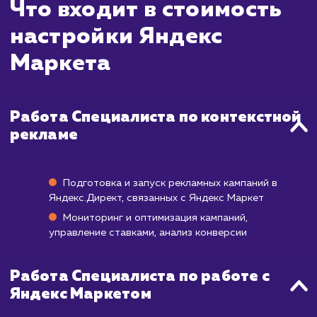
ждать?
Яндекс Маркет - это мощная площадка 
продвижения товаров, которая может на
приносить результаты буквально сразу п
размещения товаров и настройки реклам
кампаний. Однако, как и в случае с лю
другой платформой, для достиже
максимальной эффективности требуется вр
На оптимизацию карточек товаров, настр
и тестирование рекламных кампаний обы
уходит около месяца. После этого, вы нач
видеть увеличение продаж и повыше
конверсии. Полный потенциал площадк