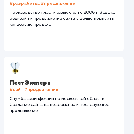
Тематика
: Доставка колотых дров
Регион продвижения
: Москва и Московская обл.
Количество запросов
: 690 в день
Средняя позиция по запросам
: 4
Конверсия
Позиции
Новых пользовател
+27%
+92%
+6787