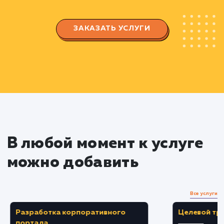
сроками выполнения задач.
Быстрая оптимизация сайта
Производим исправление технических
ошибок сайта, оптимизируем заголовки, мета
теги и содержимое сайта.
Создание качественного и уникального
контента, который будет полезен пользовател
и поисковым системам.
Проведение внешней оптимизации с
помощью качественных ссылок для быстрого
повышения позиций в поисковых системах.