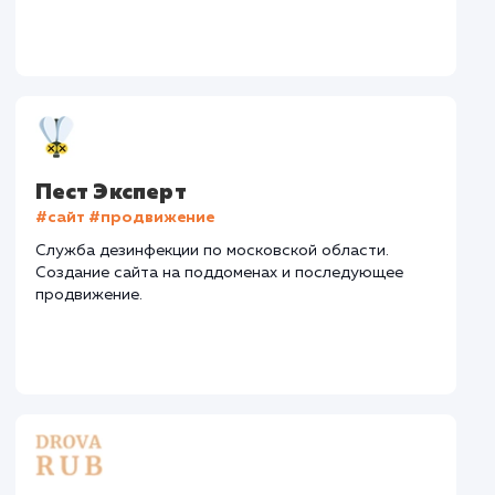
Средняя позиция по запросам
: 4
Конверсия
Позиции
Новых пользовател
+42%
+78%
+3422