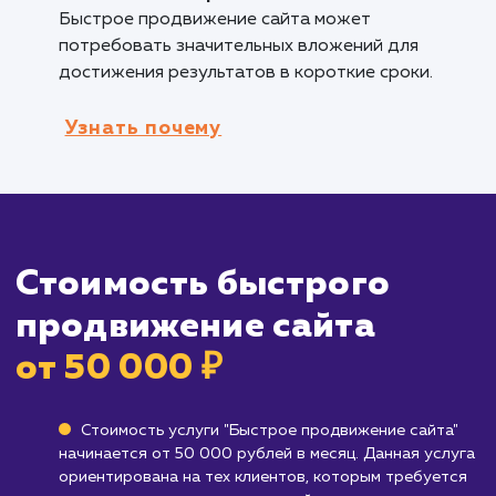
внимание, быстрое продвижение сайта мож
помочь вам добиться этого.
Бизнесам, которые хотят увеличить тр
в короткие сроки
: Если ваша цель - увеличе
трафика на сайте в кратчайшие сроки, быст
продвижение сайта будет эффективным
решением.
Кому не подходит данный продук
Брендам, ищущим долгосрочную SEO-
стратегию
: Если вы ищете долгосрочное и
стабильное продвижение сайта, быстрое
продвижение может не обеспечить вам этог
Вместо этого стоит рассмотреть более
долгосрочные SEO-стратегии.