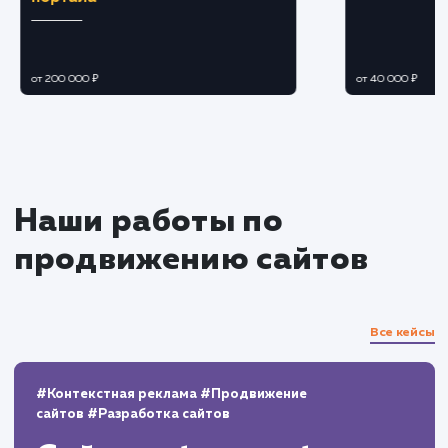
Мониторинг результатов и
корректировка стратегии
Отслеживание эффективности
применяемых методик и своевременная
корректировка стратегии продвижения.
Анализ поведения пользователей на сайт
и оптимизация элементов управления для
увеличения конверсии.
Поддержание результатов
Регулярное обновление и расширение
контента на сайте.
Непрерывный мониторинг изменений в