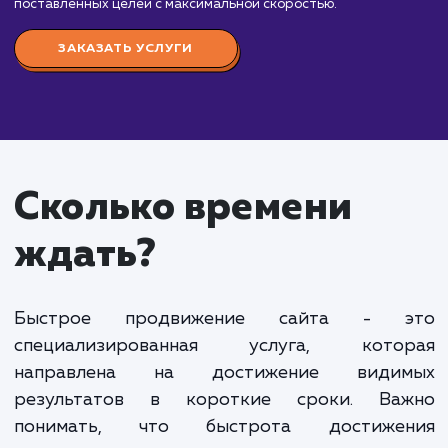
Стоимость услуги "Быстрое продвижение сайт
начинается от 50 000 рублей в месяц. Данная ус
ориентирована на тех клиентов, которым требуе
увеличить видимость своего сайта в поисковых
системах в кратчайшие сроки.
Наша команда SEO-специалистов применяет
современные методики и инструменты для
ускоренного продвижения сайта. Мы работаем н
технической и внутренней оптимизацией сайта,
создаем качественный и уникальный контент, стр
естественный и эффективный профиль обратных
ссылок.
Также мы активно используем платные каналы
привлечения трафика, такие как контекстная и
медийная реклама, чтобы ускорить процесс
получения трафика и первых конверсий.