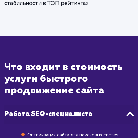
Быстрое продвижение сайта - 
специализированная услуга, кото
направлена на достижение види
результатов в короткие сроки. Ва
понимать, что быстрота достиже
результатов во многом зависит от множе
факторов, включая текущее состояние ва
сайта, выбранные ключевые слов
конкурентность в вашей нише. Одна
благодаря определенным стратегия
техникам, мы стремимся ускорить проц
продвижения и начать видеть положител
изменения уже через 1-3 месяца после на
работы.