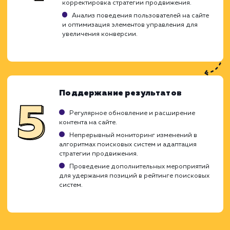
Определение текущего уровня оптимизаци
сайта.
Анализ конкурентов и их стратегий
продвижения.
Оценка технического состояния сайта и
возможности его быстрой оптимизации.
Определение стратегии быстрог
продвижения
Выбор наиболее эффективных методик
продвижения с учетом специфики сайта.
Подбор ключевых запросов с высокой
конверсией и низкой конкурентностью.
Создание плана действий с четкими