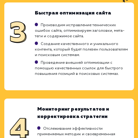
Продвижение сайта в сжатые сроки треб
глубоких знаний в области SEO и специ
работы поисковых систем. Благодаря на
опыту и гибкому подходу к каждому прое
мы можем обеспечить быстрое продвиже
сайта без ущерба его долгосроч
перспективе. Мы знаем, как добиться быс
результатов, не жертвуя стабильнос
позиций и качеством проделанных работ.
Анализ существующего состояни
сайта и конкурентов