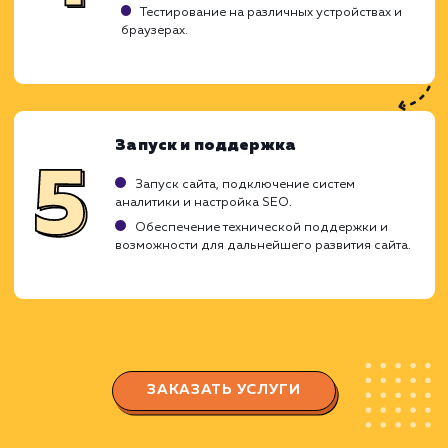
Создание интернет-магазина - это слож
проект, требующий высокой квалификаци
широких компетенций. Наша кома
профессионалов проведет вас через все э
этого процесса, обеспечивая высо
эффективность и простоту управлени
дальнейшем.
Исследование и планирование
Понимание вашего бизнеса, целевой
аудитории и конкурентов.
Планирование структуры сайта и
функциональности с учетом ваших потребност
и требований.