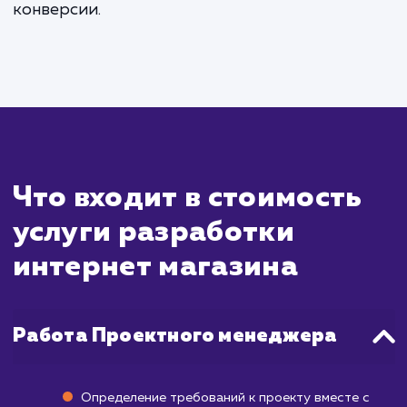
Разработка интернет-магазина — бо
сложный и трудоемкий процесс, чем созд
сайта-визитки. Он может включ
интеграцию с системами управления товар
настройку платежных систем, разрабо
уникального дизайна и многое другое
среднем этот процесс занимает от 1 д
месяцев, но может продлиться дольше в сл
сложных проектов или изменений в проц
разработки.
После запуска интернет-магазина ва
понимать, что привлечение покупателе
достижение продаж — это отдельная зад