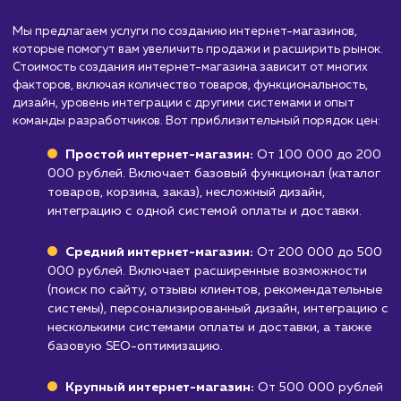
Компаниям и предприятиям, не торгую
товаром или услугой
: Если ваша деятельно
не связана с продажей продуктов или услуг,
создание интернет-магазина может быть
излишним.
Малым бизнесам или фрилансерам, котор
не планируют вести активные продажи онла
больше нуждаются в информационном ресу
или портфолио.
Узнать почему