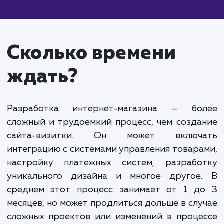
Средний интернет-магазин:
От 200 000 до 
000 рублей. Включает расширенные возможност
(поиск по сайту, отзывы клиентов, рекомендател
системы), персонализированный дизайн, интегра
несколькими системами оплаты и доставки, а так
базовую SEO-оптимизацию.
Крупный интернет-магазин:
От 500 000 руб
и выше. Включает персонализированный функцио
и дизайн, интеграцию с CRM и ERP системами,
продвинутые инструменты аналитики, множество
систем оплаты и доставки, SEO и маркетинговую
оптимизацию.
Уточнение стоимости создания интернет-магазина треб
детального обсуждения ваших требований и целей проек
Мы готовы обсудить ваши потребности и предложить
индивидуальную оценку стоимости, которая будет
соответствовать вашим требованиям.