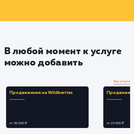
Прототипирование и дизайн
Создание подробных прототипов каждой
страницы для обеспечения удобства
пользования.
Разработка привлекательного и
отражающего ваш бренд дизайна.
Разработка и настройка
функционала
Создание эффективной системы управлен
товарами, корзины и оформления заказа.