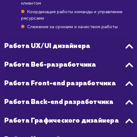
которая требует продуманной страте
маркетинга и продвижения. Результаты в 
стабильных продаж обычно начин
проявляться через 3-6 месяцев после на
активных маркетинговых усилий.
В обоих случаях важно помнить, что разраб
сайта - это только первый шаг. Для достиж
успеха вам потребуется постоя
анализировать поведение посетител
проводить тесты и оптимизировать сайт
улучшения пользовательского опыт
конверсии.