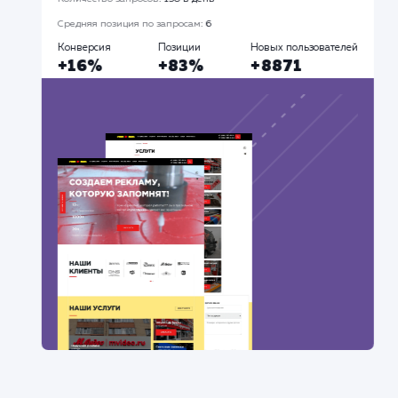
Разработка сайтов
Продвижение Ав
Все
#Контекстная реклама
#Продвижение
сайтов
#Разработка сайтов
Сайт
superbukva.ru
Тематика
: Наружная реклама