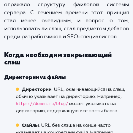
Определение URL со слэшем на конце
: 
заканчивающийся слэшем (наприм
https://domen.ru/page/
), часто указывае
директорию, в то время как URL без слэш
https://domen.ru/p
конце (например,
может указывать на конкретный файл.
Краткая история и обзор
: На з
возникновения веба использование слэш
конце URL было весьма прозаичным — 
отражало структуру файловой сист
сервера. С течением времени этот прин
стал менее очевидным, и вопрос о т
использовать ли слэш, стал предметом деб
среди разработчиков и SEO-специалистов.