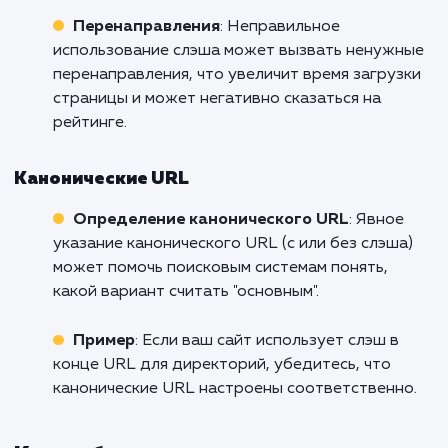
Слэш как директория
: Если используютс
слэши, и они соответствуют директориям на
сервере, это может упростить индексацию 
поисковых роботов, поскольку структура са
становится более понятной.
Проблемы с дублированием
: URL с и без
слэша могут быть восприняты как разные
страницы, что может привести к проблемам 
дублированием контента.
Влияние на рейтинг в поисковых система
Консистентность
: Несоответствие URL
может ввести в заблуждение поисковые
системы и пользователей, снижая доверие к