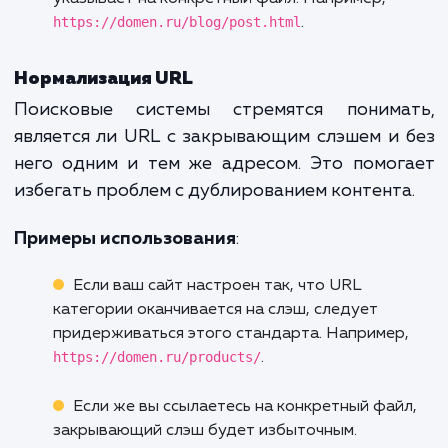
Когда необходим закрывающий
слэш
Директории vs файлы
Директории
: URL, оканчивающийся на сл
обычно указывает на директорию. Например
https://domen.ru/blog/
может указывать на
директорию, содержащую все посты блога.
Файлы
: URL без слэша на конце часто
указывает на конкретный файл. Например,
https://domen.ru/blog/post.html
.
Нормализация URL