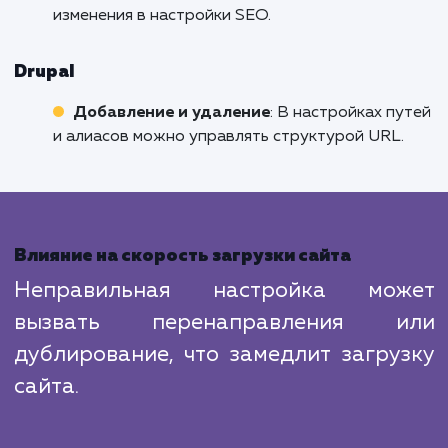
конце URL для директорий, убедитесь, что
канонические URL настроены соответственн
Как добавить или удалить слэш в
различных CMS
WordPress
Добавление
: В настройках постоянных
ссылок можно установить структуру URL со
слэшем на конце.
Удаление
: С помощью плагинов или внесе
изменений в файл
.htaccess
.
Joomla