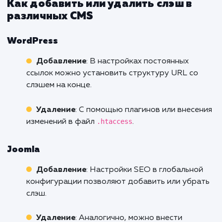
вашему сайту.
Перенаправления
: Неправильное
использование слэша может вызвать ненуж
перенаправления, что увеличит время загру
страницы и может негативно сказаться на
рейтинге.
Канонические URL
Определение канонического URL
: Явно
указание канонического URL (с или без слэш
может помочь поисковым системам понять,
какой вариант считать "основным".
Пример
: Если ваш сайт использует слэш в