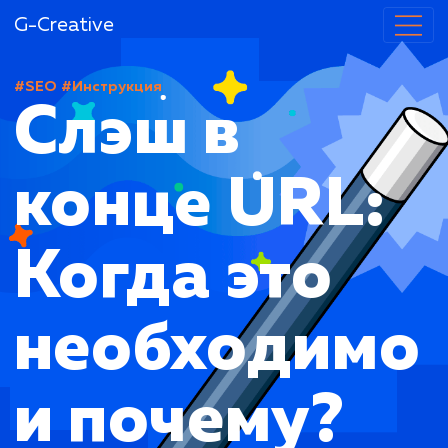
G-Creative
#SEO
#Инструкция
Слэш в
конце URL:
Когда это
необходим