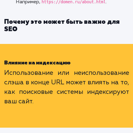
Поисковые системы стремятся понима
является ли URL с закрывающим слэшем и
него одним и тем же адресом. Это помо
избегать проблем с дублированием контент
Примеры использования
:
Если ваш сайт настроен так, что URL
категории оканчивается на слэш, следует
придерживаться этого стандарта. Например
https://domen.ru/products/
.
Если же вы ссылаетесь на конкретный фай
закрывающий слэш будет избыточным.
Например,
https://domen.ru/about.html
.