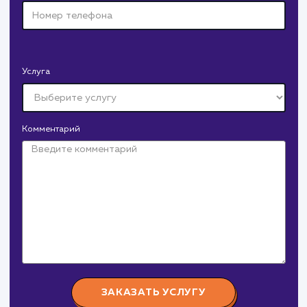
Канонические URL: Что это такое
и почему они важны для SEO?
Канонические URL играют ключевую роль в оптимизаци
вашего сайта для поисковых систем. Эта статья
детально рассматривает, что такое канонические URL,
почему они важны для SEO, как они работают на
мультисайтах и как интегрироваться с инструментами
вебмастера, такими как Яндекс.Вебмастер.
#SEO
#Инструкция