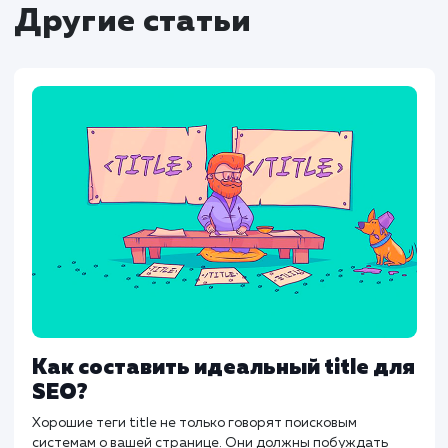
для директорий, чтобы отразить структуру
сайта.
Файлы
: Убедитесь, что URL файлов не
оканчиваются на слэш, чтобы избежать
путаницы.
Часто задаваемые вопросы (FAQ)
Что лучше для SEO: со слэшем или без?
Зависит от структуры вашего сайта. Главное
чтобы было единообразно и правильно
настроено.
Как проверить, правильно ли настроен
мои URL?
Используйте инструменты для ве