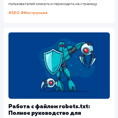
мастеров, такие как Google Search Console, д
анализа структуры URL вашего сайта.
Могу ли я изменить структуру URL без
потери рейтинга?
Да, но следует использо
301-е перенаправление, чтобы сохранить
ссылочный вес.
Другие статьи