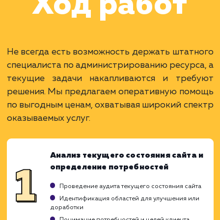
Наши клиенты
Дома Бани НН
#разработка #дизайн
В сфере строительства деревянных домов
более 15 лет. Задача: создать новый сайт с
последующим продвижением.