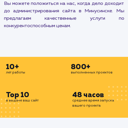
Наша цель - обеспечить, чтобы ваш сайт раб
без сбоев и проблем. Мы также работаем
улучшением производительности верстки са
включением кеширования, улучшен
производительности базы данных MySQ
подключением домена к почте. Мы устанавли
SSL сертификаты на сайт для безопасности в
пользователей и проводим базовый ау
производительности сайта, чтобы убедиться,
он достаточно быстр для ваших пользователей.
Если вы хотите еще больше ускорить загр
страниц, мы также можем настроить CDN CloudF
на вашем сайте и включить кеширование. Все
услуги предоставляются нашей коман
профессионалов, имеющих многолетний оп