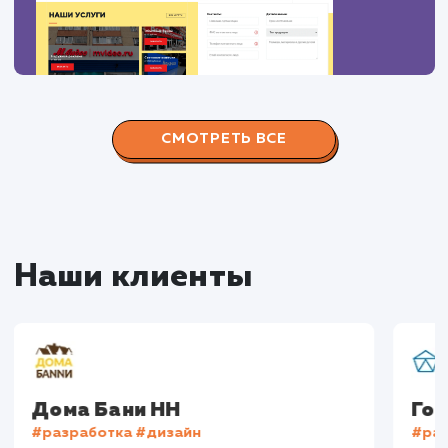
Сайт
superbukva.ru
Тематика
: Наружная реклама
Регион продвижения
: Нижний Новгород и
Нижегородская обл.
Количество запросов
: 150 в день
Средняя позиция по запросам
: 6
Конверсия
Позиции
Новых пользовател
+16%
+83%
+8871