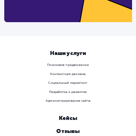
Давайте
поработаем вмест
Заполните бриф и мы свяжемся с вами в ближайшее
время
Ваше имя
Предпочтительный способ связи
Телеграм
Телефон
WhatsApp
Email