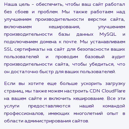
каталога во внешнюю систему. Кроме того
предоставляем услуги по подключению ф
комментирования на сайт, установке онлайн ча
виджета расчета доставки, а также включ
оплаты на сайте.
Наша команда экспертов также поможет вста
карту с адресом на сайт, разработать калькуля
верстать адаптивные email письма для рассыло
также установить Google Analytics, пик
Facebook и другие инструменты для отслежив
действий посетителей. Мы также занима
лечением сайта от вирусов и проведен
различных аудитов, включая аудит наст
сервера NGINX, аудит настроек PHP и аудит 
CMS.