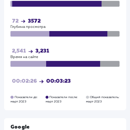
Общая конверсия сайта увеличилась на 27%, что
подтверждает эффективность выбранной страт
и качество выполненных работ.
Прирост по
поведенческим
факторам
Глубина просмотра выросла - до 3,2 страниц.
Время на сайте увеличилось - до 3,23 минут.