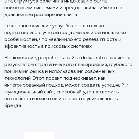
для всех устройств.
Следующим этапом стала верстка на MODX. Благо
этой CMS, мы обеспечили адаптивность дизайна и
гарантировали отличное отображение сайта на
различных платформах. Этот этап требовал
внимательности к деталям и тщательного
тестирования.
Особенностью проекта стало создание поддоменн
системы, где основной домен drova-rub.ru предназн
для Москвы, а поддомены обслуживают города
Московской области и другие крупные города Росс
Эта структура облегчила индексацию сайта
поисковыми системами и предоставила гибкость в
дальнейшем расширении сайта.
Текстовое описание услуг было тщательно
подготовлено с учетом поддоменов и региональны
особенностей, что увеличило его релевантность и