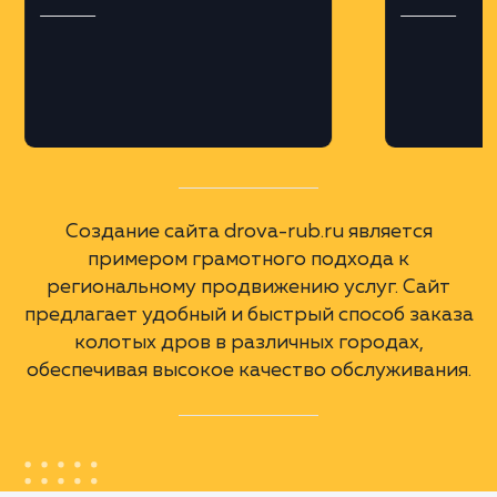
Профессиональная верстка на платформе
MODX, что обеспечило гибкость и
масштабируемость сайта.
Региональная оптимизация
Разработка поддоменов для различных
городов Московской области и крупных
городов России, с учетом геозависимых
запросов.
А еще мы сделали