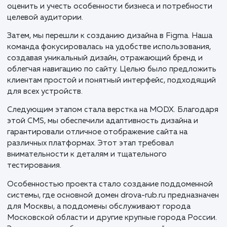
В процессе разработки сайта drova-rub.ru для
доставки колотых дров в Москве и Московской
области, мы применили целостный, стратегически
подход, ориентированный на локальный рынок и
потребности клиентов.
Первым этапом стало разработка прототипа сайта,
были определены ключевые функции и структура
будущего ресурса. Это важный шаг, который помог 
оценить и учесть особенности бизнеса и потребнос
целевой аудитории.
Затем, мы перешли к созданию дизайна в Figma. На
команда фокусировалась на удобстве использовани
создавая уникальный дизайн, отражающий бренд и
облегчая навигацию по сайту. Целью было предлож
клиентам простой и понятный интерфейс, подходя