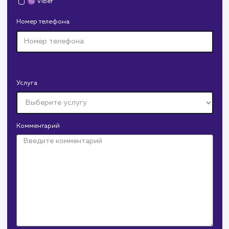
Средняя позиция по запросам
: 6
Конверсия
Позиции
Новых пользовател
+16%
+83%
+8871