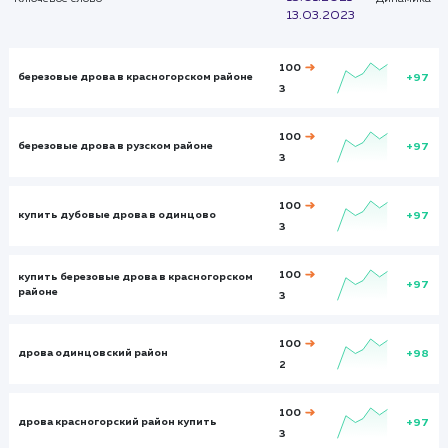
Итого и средние
Визиты
Визи
384
8895
Посетители
Посетите
135
6787
Глубина просмотра
Глуби
2,541
3,231