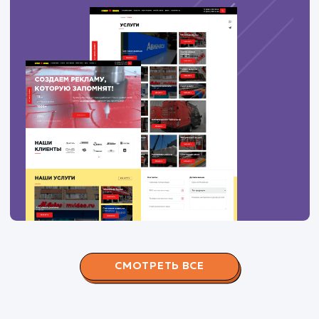
100
дрова красногорский район купить
3
100
купить дрова одинцовский район
6
100
дрова в рузе
3
ПОКАЗАТЬ БОЛЬШЕ
Вас могут