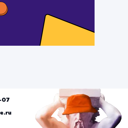
5-07
e.ru