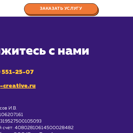
ЗАКАЗАТЬ УСЛУГУ
житесь с нами
) 551-25-07
-creative.ru
ов И.В.
106207161
 319527500105093
й счёт: 40802810614500028482