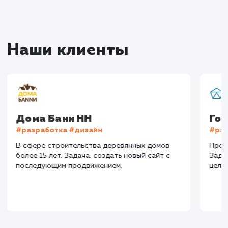
Мы знаем, что каждый бизнес уникален, и у каж
свои цели и задачи. Поэтому мы всегда стрем
предложить индивидуальный подход и реше
которые будут максимально эффективны им
для вашего бизнеса в Туле.
10+
800+
лет работы
выполненных проектов
Top 10
48 часов
в выдаче ваш сайт
среднее время запуска
вашего проекта