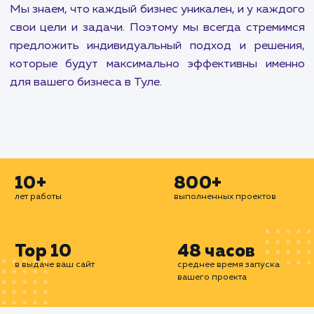
укрепить свое присутствие в социальных медиа.
Наши услуги по разработке и развитию са
включают создание интуитивно понятны
привлекательных сайтов и чат-ботов. Мы спос
создать все, начиная от простой landing pa
заканчивая сложными корпоративными порта
или интернет-магазинами.
Наконец, мы предлагаем широкий спектр услу
административной поддержке и оптимиза
работы вашего сайта. Включая все от пере
сайта на другой хостинг до установки 
сертификатов, настройки автоматическ
резервного копирования, а также улучш
производительности базы данных и верстки сай