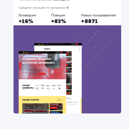
Разработка сайтов
Продвижение Ав
Все
#Контекстная реклама
#Продвижение
сайтов
#Разработка сайтов
Сайт
superbukva.ru
Тематика
: Наружная реклама