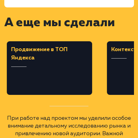
Во время этого этапа было добавлено бол
300 новых товаров, а для более 600
карточек товара были составлены
уникальные описания.
Техническая оптимизация
Провели ряд работ, связанных с
устранением технических проблем сайта,
включая исправление лишних редиректов,
каннибализацию запросов и проблемы
верстки.