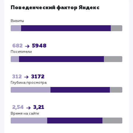
уникальных описаний к ним, что способствовало
увеличению видимости сайта в поисковых система
Благодаря грамотному SEO, конверсия сайта
увеличилась на 184%, что говорит о качестве и
релевантности предоставляемого контента.
Также мы запустили успешные рекламные кампани
Яндекс.Директ и на Картах, которые помогли
увеличить охват аудитории и привлечь внимание 
новым товарам и услугам сайта.
Все внесенные изменения и доработки были
выполнены с учетом специфики CMS October CMS
веб-фреймворка Laravel, что гарантировало их
стабильную работу и высокую скорость загрузки
страниц.