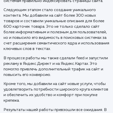
недочетов до создания уникального контента. И мы
радостью взялись за это вызов, понимая, что кажд
задача, которую мы успешно решим, повысит
эффективность сайта и принесет клиенту новых
пользователей и, соответственно, новых клиентов.
Наша первая задача заключалась в устранении
технических недостатков. Мы исправили проблемы 
версткой отдельных блоков, устранили лишние
редиректы, которые замедляли загрузку сайта и
мешали пользователям, и решили проблему
каннибализации запросов, которая мешала поиско
системам правильно индексировать страницы сайта
Следующим этапом стало создание уникального
контента. Мы добавили на сайт более 300 новых
товаров и составили уникальные описания для бол
600 карточек товара. Это не только сделало сайт
более информативным и полезным для пользовател