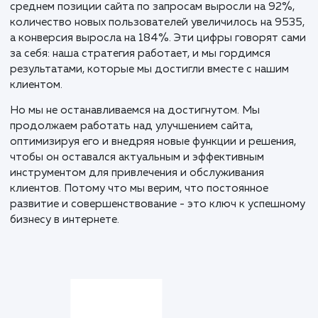
но и повысило его видимость в поисковых системах
счет расширения семантического ядра и использов
ключевых слов в текстах.
В процессе работы мы также сделали feed и запуст
рекламу в Яндекс.Директ и на Яндекс.Картах. Это
помогло привлечь дополнительный трафик на сайт 
повысить его конверсию.
Кроме того, мы добавили на сайт новые услуги, что
удовлетворить потребности широкого круга клиен
и обеспечить их удобство и комфорт при покупке
крепежа.
Результаты нашей работы превзошли все ожидания
среднем позиции сайта по запросам выросли на 92
количество новых пользователей увеличилось на 9
а конверсия выросла на 184%. Эти цифры говорят 
за себя: наша стратегия работает, и мы гордимся