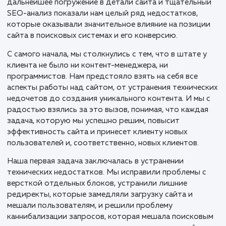
Описание
В мае 2022 года нашей командой был взят проект,
который на первый взгляд казался обычным. Сайт
krepeg-import.ru, специализирующийся на продаже
крепежа, был разработан сторонним агенством и
изначально имел базовую оптимизацию. Однако,
дальнейшее погружение в детали сайта и тщательн
SEO-анализ показали нам целый ряд недостатков,
которые оказывали значительное влияние на позиц
сайта в поисковых системах и его конверсию.
С самого начала, мы столкнулись с тем, что в штате 
клиента не было ни контент-менеджера, ни
программистов. Нам предстояло взять на себя все
аспекты работы над сайтом, от устранения техниче