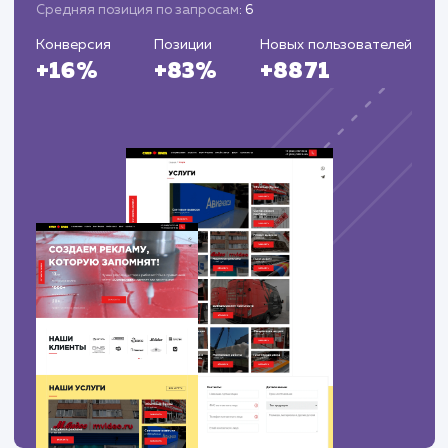
крепеж импорт нижний новгород
25
6
купить гайки оптом
59
6
винты гост купить
82
7
спецкрепеж на заказ
96
2
купить болты в нижнем новгороде
100
6
винт купить
82
7
саморез шуруп кровельный шайба
82
4