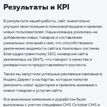
При работе над проектом мы уделили осо
внимание детальному исследованию рынк
привлечению новой аудитории. Важной
составляющей нашего успеха стала
систематическая оптимизация и расширен
семантического ядра сайта. Каждое приня
решение было продиктовано реальным
запросами пользователей и трендами рын
Ценность наших рекомендаций
подтверждается их сохранением клиентом 
будущего использования. Такой подход
подчеркивает нашу открытость к