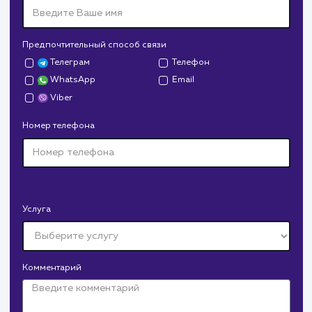
сайтов
#Разработка сайтов
Сайт
superbukva.ru
Тематика
: Наружная реклама
Регион продвижения
: Нижний Новгород и
Нижегородская обл.
Количество запросов
: 150 в день
Средняя позиция по запросам
: 6
Конверсия
Позиции
Новых пользовател
+16%
+83%
+8871