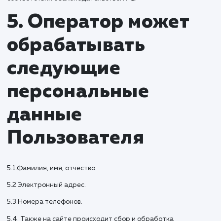
обработки, а также принимать предусмотренные
законом меры по защите своих прав;
выдвигать условие предварительного согласия п
обработке персональных данных в целях продвиж
на рынке товаров, работ и услуг;
на отзыв согласия на обработку персональных
данных;
обжаловать в уполномоченный орган по защите п
субъектов персональных данных или в судебном
порядке неправомерные действия или бездейств
Оператора при обработке его персональных данн
на осуществление иных прав, предусмотренных
законодательством РФ.
4.2. Субъекты персональных данных обязаны:
предоставлять Оператору достоверные данные 
себе;
сообщать Оператору об уточнении (обновлении,
изменении) своих персональных данных.