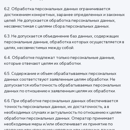
запретов и условий на обработку неограниченным кругом
персональных данных, разрешенных для распространени
5.8.3 Передача (распространение, предоставление, досту
персональных данных, разрешенных субъектом персона
данных для распространения, должна быть прекращена 
любое время по требованию субъекта персональных данн
Данное требование должно включать в себя фамилию, им
отчество (при наличии), контактную информацию (номер
телефона, адрес электронной почты или почтовый адрес)
субъекта персональных данных, а также перечень
персональных данных, обработка которых подлежит
прекращению. Указанные в данном требовании персонал
данные могут обрабатываться только Оператором, кото
оно направлено.
5.8.4 Согласие на обработку персональных данных,
разрешенных для распространения, прекращает свое
действие с момента поступления Оператору требования
указанного в п. 5.8.3 настоящей Политики в отношении
обработки персональных данных.