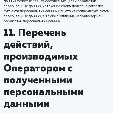
данных и принимает все возможные меры, исключающие
доступ к персональным данным неуполномоченных лиц.
10.2. Персональные данные Пользователя никогда, ни пр
каких условиях не будут переданы третьим лицам, за
исключением случаев, связанных с исполнением действу
законодательства либо в случае, если субъектом
персональных данных дано согласие Оператору на пере
данных третьему лицу для исполнения обязательств по
гражданско-правовому договору.
10.3. В случае выявления неточностей в персональных да
Пользователь может актуализировать их самостоятельно
путем направления Оператору уведомление на адрес
электронной почты Оператора info@g-creative.ru с поме
Актуализация персональных данных.
10.4. Срок обработки персональных данных определяет
достижением целей, для которых были собраны
персональные данные, если иной срок не предусмотрен
договором или действующим законодательством.