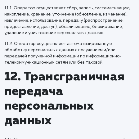
Пользователь может в любой момент отозвать свое согла
на обработку персональных данных, направив Оператор
уведомление посредством электронной почты на
электронный адрес Оператора info@g-creative.ru с поме
Отзыв согласия на обработку персональных данных.
10.5. Вся информация, которая собирается сторонними
сервисами, в том числе платежными системами, средства
связи и другими поставщиками услуг, хранится и
обрабатывается указанными лицами (Операторами) в
соответствии с их Пользовательским соглашением и
Политикой конфиденциальности. Субъект персональных
данных и/или Пользователь обязан самостоятельно
своевременно ознакомиться с указанными документами.
Оператор не несет ответственность за действия третьих
в том числе указанных в настоящем пункте поставщиков ус
10.6. Установленные субъектом персональных данных
запреты на передачу (кроме предоставления доступа), а
также на обработку или условия обработки (кроме получ
доступа) персональных данных, разрешенных для