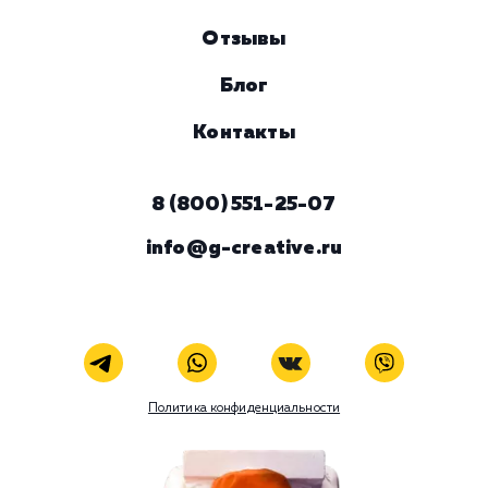
12.1. Оператор до начала осуществления трансгранично
передачи персональных данных обязан убедиться в том, 
иностранным государством, на территорию которого
предполагается осуществлять передачу персональных
данных, обеспечивается надежная защита прав субъекто
персональных данных.
12.2. Трансграничная передача персональных данных на
территории иностранных государств, не отвечающих
вышеуказанным требованиям, может осуществляться тол
в случае наличия согласия в письменной форме субъекта
персональных данных на трансграничную передачу его
персональных данных и/или исполнения договора, сторо
которого является субъект персональных данных.
13.
Конфиденциальнос