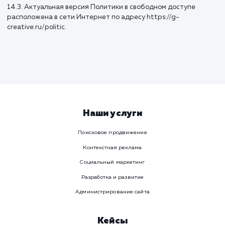
11.1. Оператор осуществляет сбор, запись, систематизац
накопление, хранение, уточнение (обновление, изменение
извлечение, использование, передачу (распространение,
предоставление, доступ), обезличивание, блокирование,
удаление и уничтожение персональных данных.
11.2. Оператор осуществляет автоматизированную
обработку персональных данных с получением и/или
передачей полученной информации по информационно-
телекоммуникационным сетям или без таковой.
12. Трансграничная
передача
персональных
данных