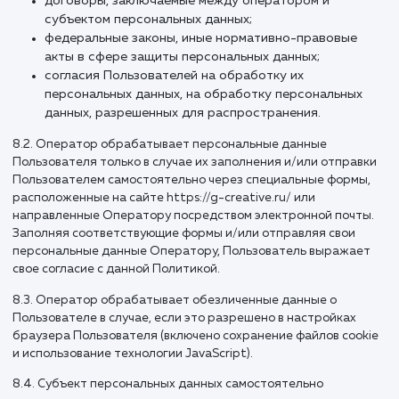
предоставление доступа Пользователю к сервиса
информации и/или материалам, содержащимся на 
сайте https://g-creative.ru/.
7.2. Также Оператор имеет право направлять Пользоват
уведомления о новых продуктах и услугах, специальных
предложениях и различных событиях. Пользователь всег
может отказаться от получения информационных сообще
направив Оператору письмо на адрес электронной почт
info@g-creative.ru с пометкой Отказ от уведомлений о н
продуктах и услугах и специальных предложениях.
7.3. Обезличенные данные Пользователей, собираемые с
помощью сервисов интернет-статистики, служат для сбо
информации о действиях Пользователей на сайте, улучш
качества сайта и его содержания.
8. Правовые