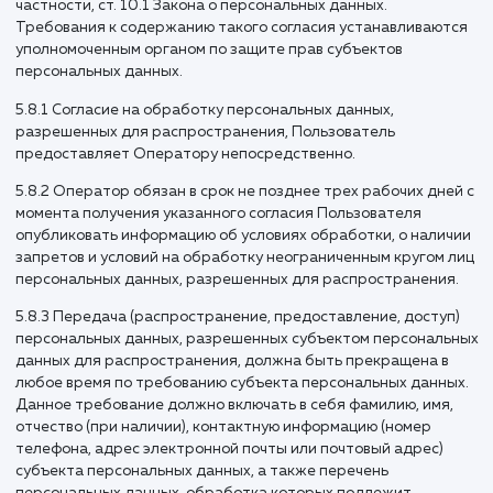
5.1.Фамилия, имя, отчество.
5.2.Электронный адрес.
5.3.Номера телефонов.
5.4. Также на сайте происходит сбор и обработка
обезличенных данных о посетителях (в т.ч. файлов cookie) 
помощью сервисов интернет-статистики (Яндекс Метрик
Гугл Аналитика и других).
5.5. Вышеперечисленные данные далее по тексту Полити
объединены общим понятием Персональные данные.
5.6. Обработка специальных категорий персональных да
касающихся расовой, национальной принадлежности,
политических взглядов, религиозных или философских
убеждений, интимной жизни, Оператором не осуществля
5.7. Обработка персональных данных, разрешенных для
распространения, из числа специальных категорий