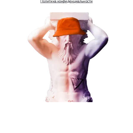
Контекстная реклама
Социальный маркетинг
Разработка и развитие
Администрирование сайта
Кейсы
Отзывы
Блог
Контакты
8 (800) 551-25-07
info@g-creative.ru