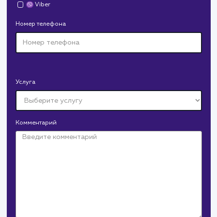
Давайте
поработаем вмест
Заполните бриф и мы свяжемся с вами в ближайшее
время
Ваше имя
Предпочтительный способ связи
Телеграм
Телефон
WhatsApp
Email