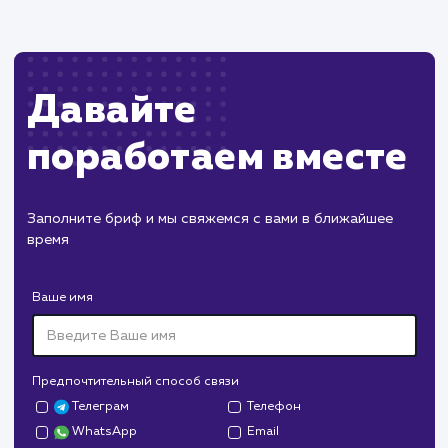
Секреты эффективного Meta
Description: Что это такое и как
его использовать?
Meta Description играет важную роль в привлечении
посетителей с поисковых систем. В этом руководстве в
узнаете, как правильно составить и оптимизировать
Meta Description для увеличения CTR и улучшения
видимости вашего сайта в поисковой выдаче. Мы
рассмотрим принципы работы, распространенные
ошибки и инструменты для работы с Meta Description.
#SEO
#Инструкция