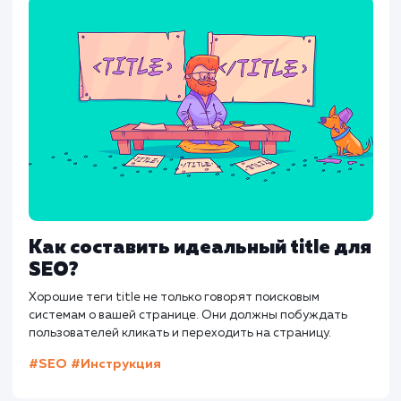
AdWords
Ahrefs
Analitics
API
CTR
Как составить идеальный title дл
SEO?