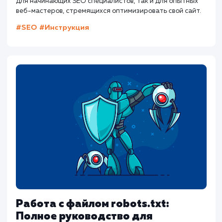
Слэш в конце URL: Когда это
необходимо и почему?
Статья исследует использование слэша в конце URL и е
влияние на SEO. В статье также представлены
практические рекомендации по настройке различных
CMS, таких как WordPress, Joomla, и Drupal. Полезно как
для начинающих SEO специалистов, так и для опытных
веб-мастеров, стремящихся оптимизировать свой сайт
#SEO
#Инструкция