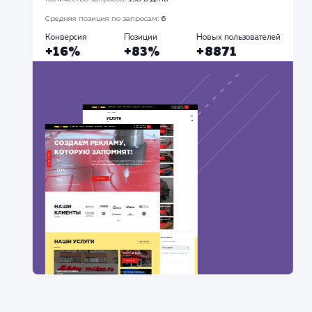
Разработка сайтов
Продвижение Ав
Все
#Контекстная реклама
#Продвижение
сайтов
#Разработка сайтов
Сайт
superbukva.ru
Тематика
: Наружная реклама