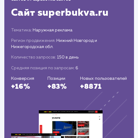
стали приходить в телеграм, упростив процесс
обработки обращений. В целом, рост конверсии 
новом сайте составил 15%, а общий уровень
удовлетворенности клиентов увеличился на 20%.
показатели подтверждают, что вложения в новы
сайт оказались обоснованными и эффективными,
способствуя дальнейшему развитию и росту
компании.
Вас могут
заинтересовать