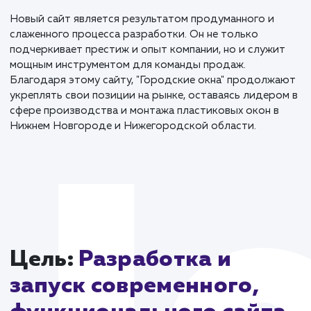
платформы. Верстка была выполнена с соблюдение
современных стандартов, что обеспечило быстрот
загрузки и корректное отображение на всех
устройствах.
Одной из ключевых особенностей стало то, что за
с сайта автоматически отправляются в Телеграм. Э
обеспечивает мгновенную обратную связь с клиент
и повышает эффективность работы менеджеров.
Новый сайт является результатом продуманного и
слаженного процесса разработки. Он не только
подчеркивает престиж и опыт компании, но и служи
мощным инструментом для команды продаж.
Благодаря этому сайту, "Городские окна" продолж
укреплять свои позиции на рынке, оставаясь лидер
сфере производства и монтажа пластиковых окон в
Нижнем Новгороде и Нижегородской области.