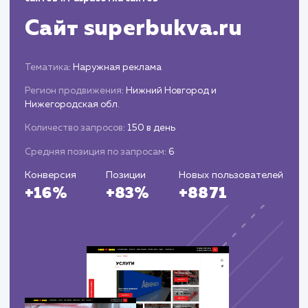
стали приходить в телеграм, упростив процесс
обработки обращений. В целом, рост конверсии 
новом сайте составил 15%, а общий уровень
удовлетворенности клиентов увеличился на 20%.
показатели подтверждают, что вложения в новы
сайт оказались обоснованными и эффективными,
способствуя дальнейшему развитию и росту
компании.
Вас могут
заинтересовать