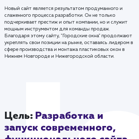
платформы. Верстка была выполнена с соблюдение
современных стандартов, что обеспечило быстрот
загрузки и корректное отображение на всех
устройствах.
Одной из ключевых особенностей стало то, что за
с сайта автоматически отправляются в Телеграм. Э
обеспечивает мгновенную обратную связь с клиент
и повышает эффективность работы менеджеров.
Новый сайт является результатом продуманного и
слаженного процесса разработки. Он не только
подчеркивает престиж и опыт компании, но и служи
мощным инструментом для команды продаж.
Благодаря этому сайту, "Городские окна" продолж
укреплять свои позиции на рынке, оставаясь лидер
сфере производства и монтажа пластиковых окон в
Нижнем Новгороде и Нижегородской области.