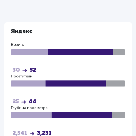
Процесс подготовки контекстной рекламы в
Яндекс.Директ включал в себя очистку запросов,
добавление минус-фраз, корректировки и ставки,
также разработку нескольких вариантов объявле
Это привело к снижению доли отказов с 201% до
34%, снижению средней цены клика до 203,66
рублей, и увеличению конверсии до 10.13%.
Эти результаты являются твердым подтвержден
того, что правильный подход к контекстной рекл
может существенно преобразовать бизнес и
повысить его конкурентоспособность на рынке. В
данном случае, наши усилия способствовали
увеличению видимости и эффективности рекламы
сфере автовыкупа в Нижнем Новгороде и
Нижегородской области.