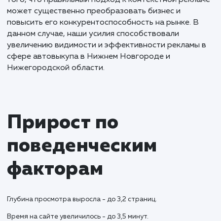
Результаты и KPI
Работая над контекстной рекламой, мы установи
цель устранения уязвимых мест, связанных со
спамным трафиком и заявками. Для этого были
внесены изменения в файл htaccess, установлена
капча на формы обратной связи, и дополнена фо
reachgoal от Яндекса.