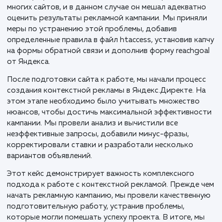
Клиент, занимающийся автовыкупом в Нижнем
Новгороде и Нижегородской области, обратился к
с серьезной проблемой спамного трафика и спамны
заявок на своем сайте. Прежде чем перейти к созд
контекстной рекламы, нам потребовалось устранит
уязвимые места, которые порой могут стать серье
препятствием для эффективного продвижения.
Спам-трафик является одной из главных проблем д
многих сайтов, и в данном случае он мешал адекват
оценить результаты рекламной кампании. Мы приня
меры по устранению этой проблемы, добавив
определенные правила в файл htaccess, установив к
на формы обратной связи и дополнив форму reachg
от Яндекса.
После подготовки сайта к работе, мы начали проце