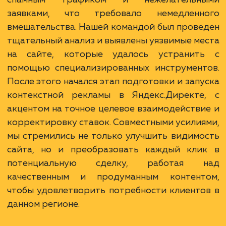
Ход работ
Работа над контекстной рекламой для с
goodbye-auto-nn.ru в сфере автовыкуп
Нижнем Новгороде и области стала 
настоящим вызовом. Клиент обратился к н
серьезными проблемами, связанными
спамным трафиком и нежелательн
заявками, что требовало немедленн