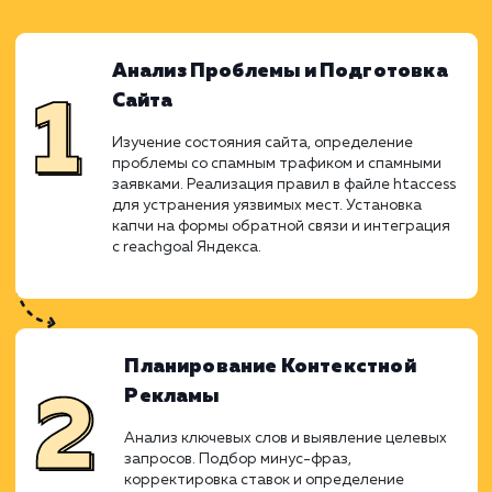
вмешательства. Нашей командой был пров
тщательный анализ и выявлены уязвимые м
на сайте, которые удалось устранит
помощью специализированных инструмент
После этого начался этап подготовки и зап
контекстной рекламы в Яндекс.Директе
акцентом на точное целевое взаимодейств
корректировку ставок. Совместными усили
мы стремились не только улучшить видим
сайта, но и преобразовать каждый кли
потенциальную сделку, работая 
качественным и продуманным контент
чтобы удовлетворить потребности клиент
данном регионе.