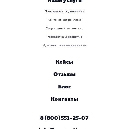
Давайте
поработаем вмест
Заполните бриф и мы свяжемся с вами в ближайшее
время
Ваше имя
Предпочтительный способ связи
Телеграм
Телефон
WhatsApp
Email