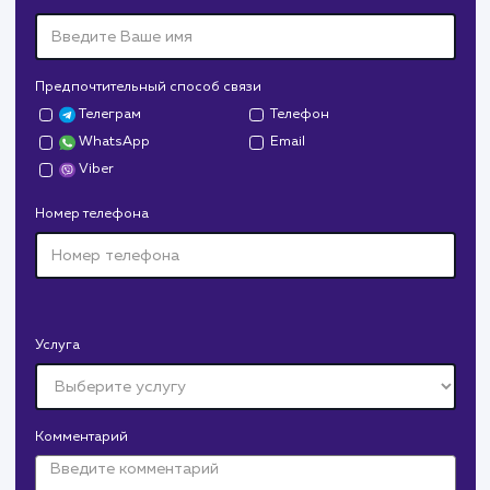
Сайт
superbukva.ru
Тематика
: Наружная реклама
Регион продвижения
: Нижний Новгород и
Нижегородская обл.
Количество запросов
: 150 в день
Средняя позиция по запросам
: 6
Конверсия
Позиции
Новых пользовател
+16%
+83%
+8871