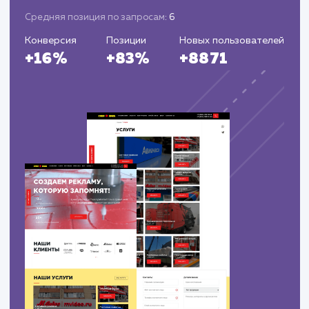
выкуп авто в нижнем новгороде
8
6
выкуп автомобилей нижний новгород
13
6
выкуп авто нижний новгород
9
7
выкуп грузовых авто
16
8
выкуп строительной техники
25
14
выкуп аварийных автомобилей срочно
36
12