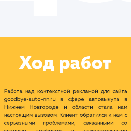
Цель:
Оптимизировать
контекстную рекламу,
уменьшив спам и
повысив конверсию