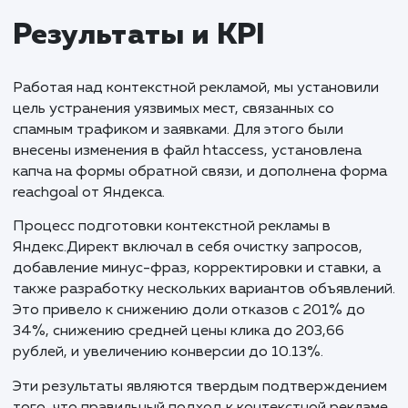
Успешная контекстная реклама подчеркну
важность детального анализа и устранен
уязвимых мест в начале работы, что позвол
создать эффективную и маркетингово
ориентированную рекламную кампанию. По
устранения проблем со спамным трафиком
спамными заявками, мы сосредоточили уси
на тщательной подготовке контекстной
рекламы, что привело к значительному
снижению стоимости клика и увеличени
конверсии. Этот кейс показывает, как вним
к деталям и правильно настроенная реклам
стратегия могут преобразовать трафик 
реальные сделки, даже в такой
конкурентоспособной области, как автовык