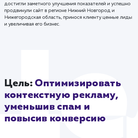
создания контекстной рекламы в Яндекс.Директе. 
этом этапе необходимо было учитывать множество
нюансов, чтобы достичь максимальной эффективно
кампании. Мы провели анализ и вычистили все
неэффективные запросы, добавили минус-фразы,
корректировали ставки и разработали несколько
вариантов объявлений.
Этот кейс демонстрирует важность комплексного
подхода к работе с контекстной рекламой. Прежде
начать рекламную кампанию, мы провели качествен
подготовительную работу, устранив проблемы,
которые могли помешать успеху проекта. В итоге, 
достигли заметного улучшения показателей и успе
продвинули сайт в регионе Нижний Новгород и
Нижегородская область, принося клиенту ценные 
и увеличивая его бизнес.