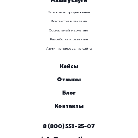
Давайте
поработаем вмест
Заполните бриф и мы свяжемся с вами в ближайшее
время
Ваше имя
Предпочтительный способ связи
Телеграм
Телефон
WhatsApp
Email