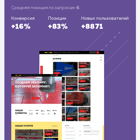
выкуп авто в нижнем новгороде
8
6
выкуп автомобилей нижний новгород
13
6
выкуп авто нижний новгород
9
7
выкуп грузовых авто
16
8
выкуп строительной техники
25
14
выкуп аварийных автомобилей срочно
36
12