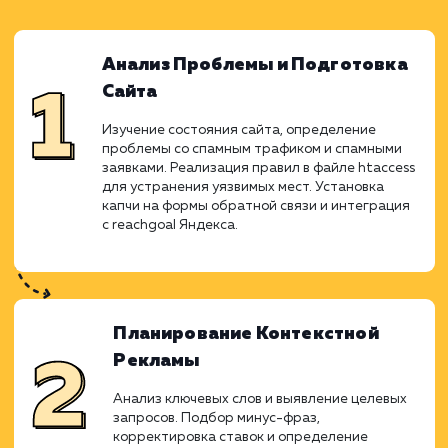
вмешательства. Нашей командой был пров
тщательный анализ и выявлены уязвимые м
на сайте, которые удалось устранит
помощью специализированных инструмент
После этого начался этап подготовки и зап
контекстной рекламы в Яндекс.Директе
акцентом на точное целевое взаимодейств
корректировку ставок. Совместными усили
мы стремились не только улучшить видим
сайта, но и преобразовать каждый кли
потенциальную сделку, работая 
качественным и продуманным контент
чтобы удовлетворить потребности клиент
данном регионе.