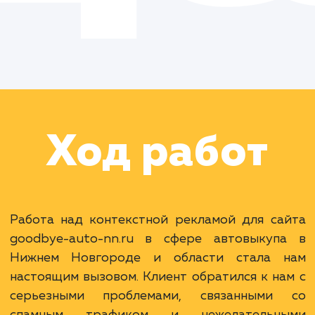
Цель:
Оптимизировать
контекстную рекламу,
уменьшив спам и
повысив конверсию