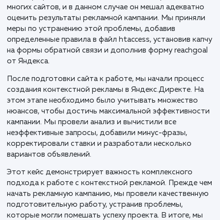
Клиент, занимающийся автовыкупом в Нижнем
Новгороде и Нижегородской области, обратился к
с серьезной проблемой спамного трафика и спамны
заявок на своем сайте. Прежде чем перейти к созд
контекстной рекламы, нам потребовалось устранит
уязвимые места, которые порой могут стать серье
препятствием для эффективного продвижения.
Спам-трафик является одной из главных проблем д
многих сайтов, и в данном случае он мешал адекват
оценить результаты рекламной кампании. Мы приня
меры по устранению этой проблемы, добавив
определенные правила в файл htaccess, установив к
на формы обратной связи и дополнив форму reachg
от Яндекса.
После подготовки сайта к работе, мы начали проце