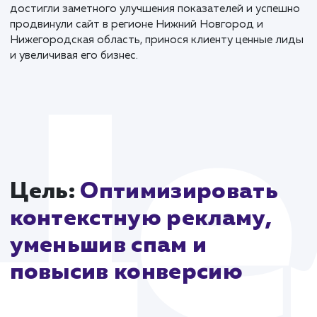
создания контекстной рекламы в Яндекс.Директе. 
этом этапе необходимо было учитывать множество
нюансов, чтобы достичь максимальной эффективно
кампании. Мы провели анализ и вычистили все
неэффективные запросы, добавили минус-фразы,
корректировали ставки и разработали несколько
вариантов объявлений.
Этот кейс демонстрирует важность комплексного
подхода к работе с контекстной рекламой. Прежде
начать рекламную кампанию, мы провели качествен
подготовительную работу, устранив проблемы,
которые могли помешать успеху проекта. В итоге, 
достигли заметного улучшения показателей и успе
продвинули сайт в регионе Нижний Новгород и
Нижегородская область, принося клиенту ценные 
и увеличивая его бизнес.