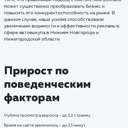
Результаты и KPI
Работая над контекстной рекламой, мы установи
цель устранения уязвимых мест, связанных со
спамным трафиком и заявками. Для этого были
внесены изменения в файл htaccess, установлена
капча на формы обратной связи, и дополнена фо
reachgoal от Яндекса.