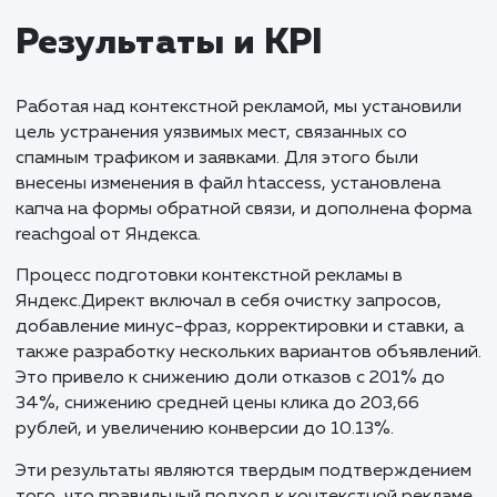
Успешная контекстная реклама подчеркну
важность детального анализа и устранен
уязвимых мест в начале работы, что позвол
создать эффективную и маркетингово
ориентированную рекламную кампанию. По
устранения проблем со спамным трафиком
спамными заявками, мы сосредоточили уси
на тщательной подготовке контекстной
рекламы, что привело к значительному
снижению стоимости клика и увеличени
конверсии. Этот кейс показывает, как вним
к деталям и правильно настроенная реклам
стратегия могут преобразовать трафик 
реальные сделки, даже в такой
конкурентоспособной области, как автовык