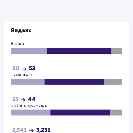
Процесс подготовки контекстной рекламы в
Яндекс.Директ включал в себя очистку запросов,
добавление минус-фраз, корректировки и ставки,
также разработку нескольких вариантов объявле
Это привело к снижению доли отказов с 201% до
34%, снижению средней цены клика до 203,66
рублей, и увеличению конверсии до 10.13%.
Эти результаты являются твердым подтвержден
того, что правильный подход к контекстной рекл
может существенно преобразовать бизнес и
повысить его конкурентоспособность на рынке. В
данном случае, наши усилия способствовали
увеличению видимости и эффективности рекламы
сфере автовыкупа в Нижнем Новгороде и
Нижегородской области.