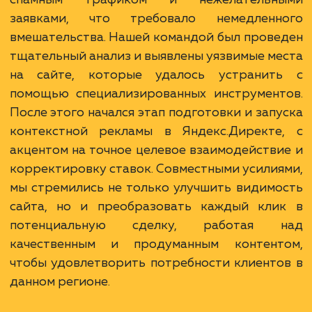
Ход работ
Работа над контекстной рекламой для с
goodbye-auto-nn.ru в сфере автовыкуп
Нижнем Новгороде и области стала 
настоящим вызовом. Клиент обратился к н
серьезными проблемами, связанными
спамным трафиком и нежелательн
заявками, что требовало немедленн