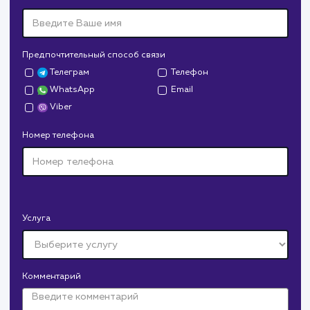
Сайт
superbukva.ru
Тематика
: Наружная реклама
Регион продвижения
: Нижний Новгород и
Нижегородская обл.
Количество запросов
: 150 в день
Средняя позиция по запросам
: 6
Конверсия
Позиции
Новых пользовател
+16%
+83%
+8871