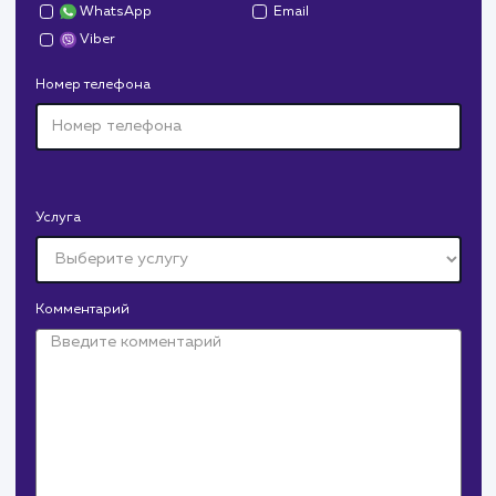
Дрова Руб
#cайт #дизайн
Доставка колотых дров. Нарисовали дизайн,
сверстали, наполнили и занимаемся продвижением.
В любой момент к у
можно добавить
Продвижение в Google
Крепеж Импорт
#продвижение