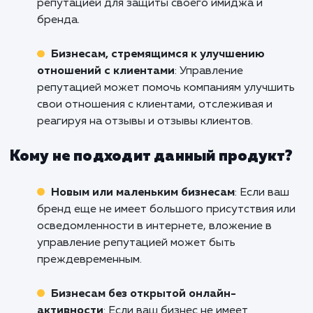
повысить доверие клиентов и улучш
бизнес-результаты.
Кому подходит данный продукт?
Брендам, нуждающимся в улучшении
онлайн-имиджа
: Если вы столкнулись с
негативной публикностью в интернете, услу
управления репутацией поможет улучшить 
онлайн-имидж.
Крупным компаниям и личностям
: Бренд
публичные личности, которые взаимодейст
с большим количеством людей, могут получи
значительную выгоду от управления