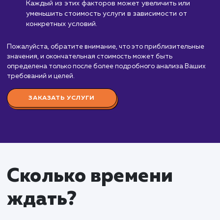
в сети (SERM)
от 40 000 ₽
"Управление репутацией в сети (SERM)" - это
сложная и многоаспектная работа, направленная
создание и поддержание позитивного образа Ва
бренда в интернете. Она включает в себя монит
отзывов и упоминаний, работу с негативными
отзывами, продвижение положительного контент
многое другое.
Стоимость услуги "Управление репутацией (SE
начинается от 40 000 рублей и может изменятьс
зависимости от многих факторов. К примеру, объ
сложность работ, специфика рынка и уровень
конкуренции оказывают значительное влияние на
окончательную цену. Чем больше задач и сложне
ситуация, тем выше окажется стоимость.