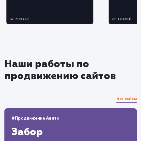
Мониторинг и корректировка
Отслеживаем результаты, адаптируем
стратегию и действия на основе текущих
данных.
Регулярно проверяем обновления и
отзывы, чтобы быть в курсе текущей репутац
бренда.
Отчетность и поддержка
Предоставляем клиенту подробные отчеты
проделанной работе и текущем состоянии