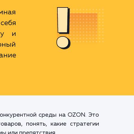
мная
себя
ку и
рный
ание
конкурентной среды на OZON. Это
варов, понять, какие стратегии
ы или препятствия.