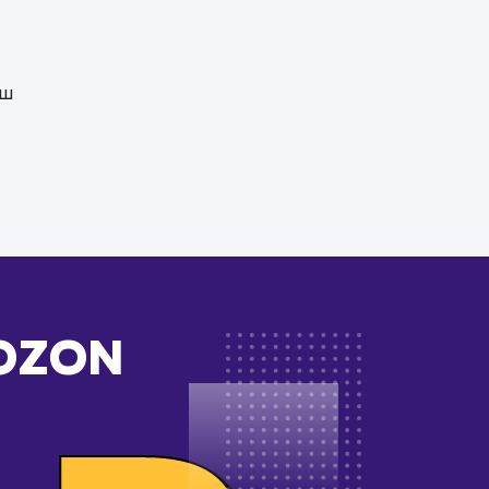
аш
 OZON