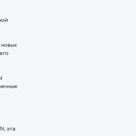
ной
ь новых
его
N
чечные
N, эта