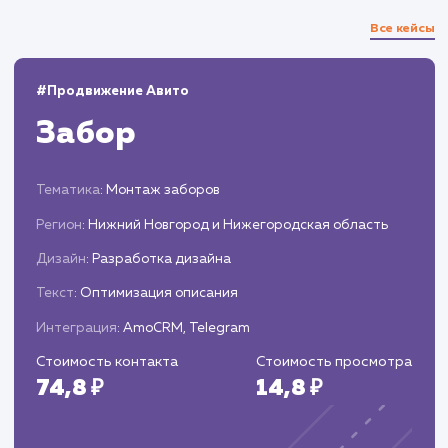
охвата и привлечения целевого трафика.
Анализ результатов
Отслеживаем показатели эффективности
текстов (трафик, позиции в поисковых
системах, конверсия и т.д.).
Корректируем стратегию SEO-копирайтин
на основе полученных данных.
ЗАКАЗАТЬ УСЛУГИ