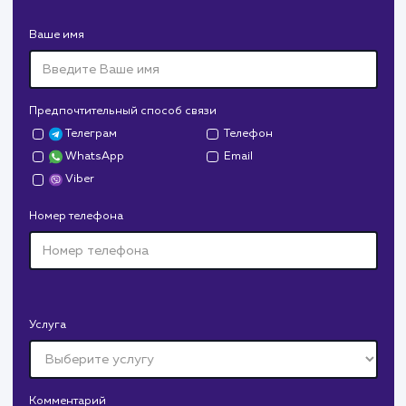
Создание сайта на поддоменах и последующее
продвижение.
Дрова Руб
#cайт #дизайн
Доставка колотых дров. Нарисовали дизайн,
сверстали, наполнили и занимаемся продвижением.
В любой момент к у