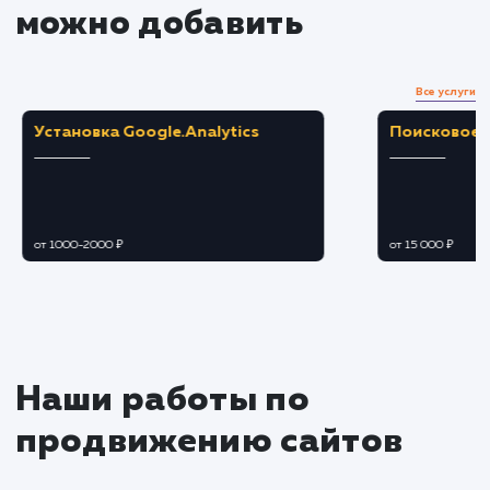
Оптимизация и ревизия
Применяем техники SEO-оптимизации для
улучшения видимости текстов в поисковых
системах.
Проводим корректировки на основе отзыв
и обратной связи.
Публикация и продвижение
Публикуем тексты на вашем сайте или
других платформах.
Продвигаем контент с целью увеличения