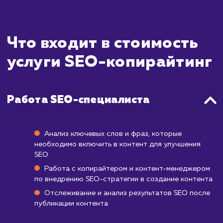
вашей аудитории, а также способствов
улучшению позиций вашего сайт
результатах поиска. Время, необходимое
достижения видимых результатов, мо
значительно варьироваться и зависит
множества факторов, таких как объе
качество текущего контента, конкуренц
вашей нише и выбранные ключевые слова.
В общем случае, первые результаты от 
копирайтинга могут стать заметными 
через 1-2 месяца после публикации конте
Но для достижения более значительн
прогресса и устойчивого роста обы
требуется от 3 до 6 месяцев. Наша цел