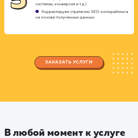
Анализируем вашу целевую аудиторию и их
интересы.
Определяем ключевые слова, которые нужн
использовать в текстах.
Планируем структуру и содержание контента
Создание контента
Составляем уникальные, оптимизированн
для SEO тексты, которые привлекут внимание
посетителей и помогут улучшить позиции сай
в поисковых системах.
Пишем продающие и информативные
тексты, которые отвечают на вопросы и реша
проблемы вашей целевой аудитории.