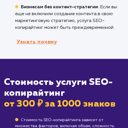
Брендам, старающимся улучшить
взаимодействие с пользователями
:
Оптимизированный контент не только помо
в ранжировании, но и увлекает аудиторию,
стимулируя вовлеченность и конверсии.
Всем, кто создает контент в интернете
:
Будь то владельцы блогов, маркетологи
контента или магазины электронной коммер
SEO-копирайтинг поможет сделать ваш
контент максимально доступным и
эффективным.
Кому не подходит данный продук
Брендам, не нацеленным на онлайн-
присутствие
: Если ваш бизнес не зависит от