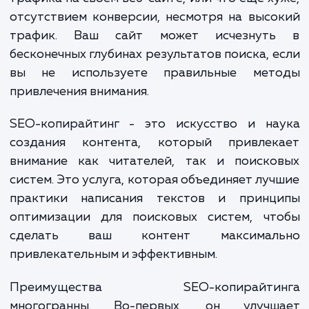
среде, где они буквально засып
информацией. К тому же, зачастую клие
сталкиваются с проблемой недостаточн
трафика на своем веб-сайте, или что ещё х
отсутствием конверсии, несмотря на выс
трафик. Ваш сайт может исчезнут
бесконечных глубинах результатов поиска, 
вы не используете правильные мет
привлечения внимания.
SEO-копирайтинг - это искусство и на
создания контента, который привлек
внимание как читателей, так и поиско
систем. Это услуга, которая объединяет лу
практики написания текстов и принц