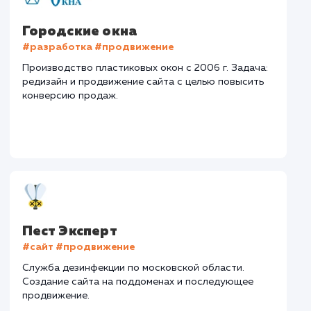
Тематика
: Монтаж заборов
Регион
: Нижний Новгород и Нижегородская область
Дизайн
: Разработка дизайна
Текст
: Оптимизация описания
Интеграция
: AmoCRM, Telegram
Стоимость контакта
Стоимость просмот
74,8 ₽
14,8 ₽