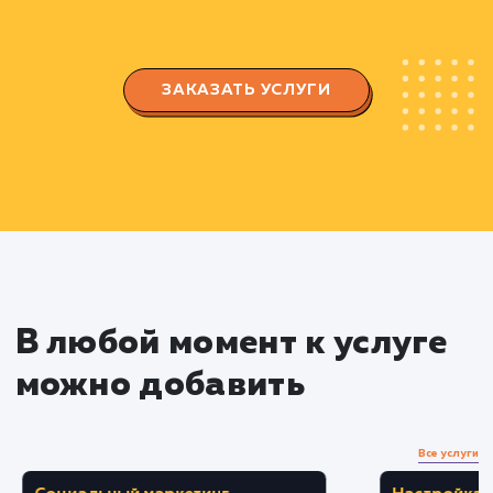
продвижения.
Разработка интегральной стратегии,
включающей техническую и контентную
оптимизацию, наращивание ссылочной массы
улучшение взаимодействия с пользователями
Применение стратегии
Внедрение технических изменений для
улучшения индексации сайта поисковыми
системами.
Создание и оптимизация контента,
удовлетворяющего запросам пользователей 
стандартам SEO.
Развитие профиля обратных ссылок, с
учетом качества и релевантности источников.