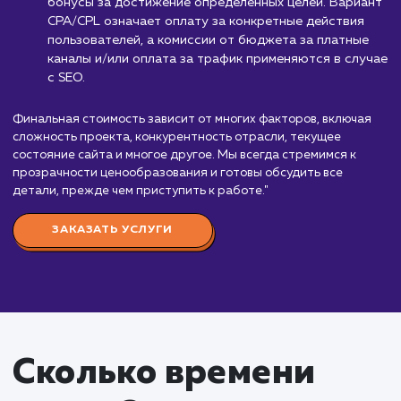
комплексное
продвижение
от 99 000 руб./мес.
"Комплексное продвижение сайта – это сложн
процесс, включающий в себя множество аспекто
начиная от SEO и заканчивая SMM и контент-
маркетингом. Стоимость такой услуги начинается
99 000 руб. в месяц, включая фиксированную оп
и процент от достижения ключевых показателей
эффективности (KPI).
Мы гибко подходим к оплате, предлагая клиен
выбор из нескольких вариантов. Система
премирования за выполнение плановых финансов
показателей позволяет клиентам оплачивать
конкретные результаты. Revenue share