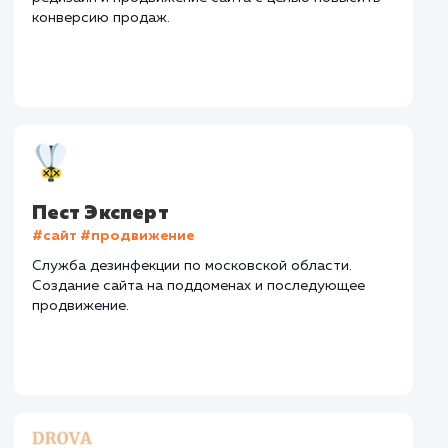
Текст
: Оптимизация текста
Конверсия
Позиции
Новых пользовател
+25%
+64%
+5535