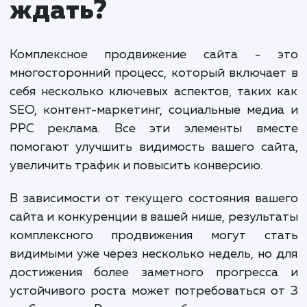
предусматривает оплату процентом от выручки,
которую мы помогаем генерировать. Фиксирован
оплата с системой премирования за выполнение
плана предполагает фиксированный платеж плюс
бонусы за достижение определенных целей. Вар
CPA/CPL означает оплату за конкретные действи
пользователей, а комиссии от бюджета за платн
каналы и/или оплата за трафик применяются в сл
с SEO.
Финальная стоимость зависит от многих факторов, включ
сложность проекта, конкурентность отрасли, текущее
состояние сайта и многое другое. Мы всегда стремимся к
прозрачности ценообразования и готовы обсудить все
детали, прежде чем приступить к работе."
ЗАКАЗАТЬ УСЛУГИ