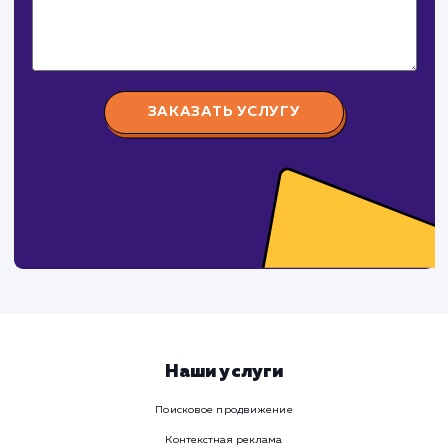
российского и зарубежного производства.
СуперБуква
#реклама #сайт
Изготовление наружной рекламы (объемные буквы,
световые короба, таблички, стенды и тд.)