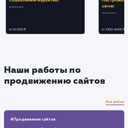
Мониторинг и корректировка
Отслеживание показателей сайта и позиц
в результатах поиска.
Адаптация стратегии на основе полученн
данных, для обеспечения постоянного роста
улучшения результатов.
Отчетность и дальнейшая
поддержка
Предоставление подробных отчетов о