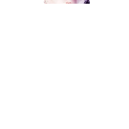
Социальный маркетинг
Разработка и развитие
Администрирование сайта
Поисковое продвижение
Кейсы
Отзывы
Блог
от 15 000 ₽
Контакты
8 (800) 551-25-07
info@g-creative.ru