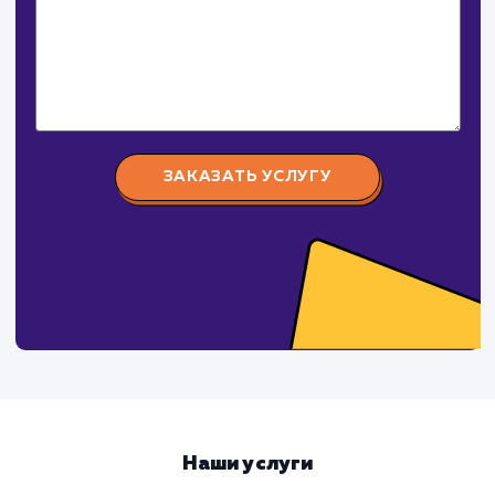
Давайте
поработаем вмест
Заполните бриф и мы свяжемся с вами в ближайшее
время
Ваше имя
Предпочтительный способ связи
Телеграм
Телефон
WhatsApp
Email
Viber