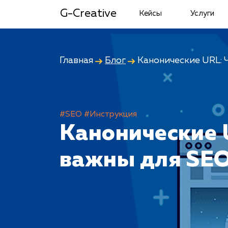
G-Creative
Кейсы
Услуги
Главная
Блог
Канонические URL: 
#SEO
#Инструкция
Канонические U
важны для SE