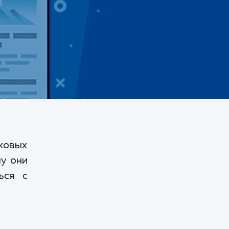
сковых
му они
ься с