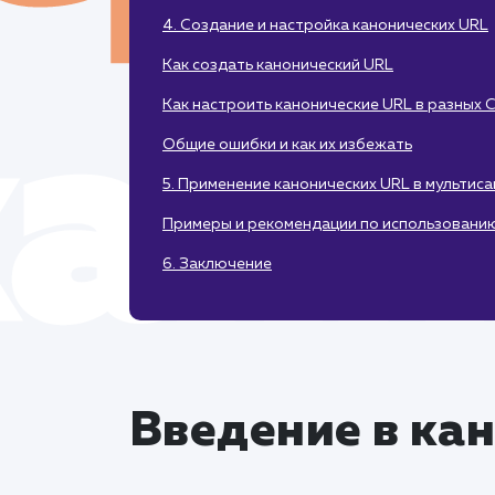
4. Создание и настройка канонических URL
Как создать канонический URL
Как настроить канонические URL в разных 
Общие ошибки и как их избежать
5. Применение канонических URL в мультис
Примеры и рекомендации по использовани
6. Заключение
Введение в ка