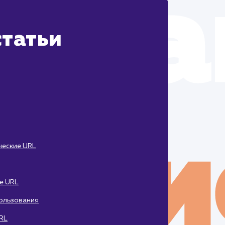
татьи
ческие URL
ие URL
ользования
RL