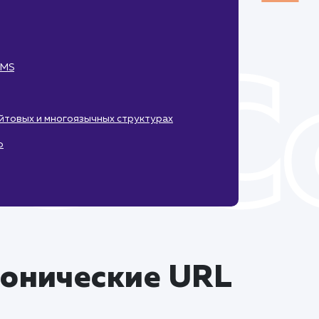
CMS
айтовых и многоязычных структурах
ю
нонические URL