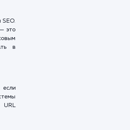
я SEO.
 — это
ковым
ать в
 если
истемы
й URL