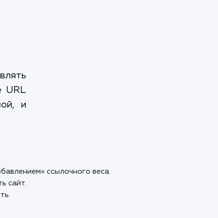
влять
е URL
ой, и
бавлением» ссылочного веса.
ь сайт.
ть.