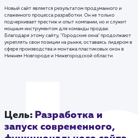
платформы. Верстка была выполнена с соблюдение
современных стандартов, что обеспечило быстрот
загрузки и корректное отображение на всех
устройствах.
Одной из ключевых особенностей стало то, что за
с сайта автоматически отправляются в Телеграм. Э
обеспечивает мгновенную обратную связь с клиент
и повышает эффективность работы менеджеров.
Новый сайт является результатом продуманного и
слаженного процесса разработки. Он не только
подчеркивает престиж и опыт компании, но и служи
мощным инструментом для команды продаж.
Благодаря этому сайту, "Городские окна" продолж
укреплять свои позиции на рынке, оставаясь лидер
сфере производства и монтажа пластиковых окон в
Нижнем Новгороде и Нижегородской области.