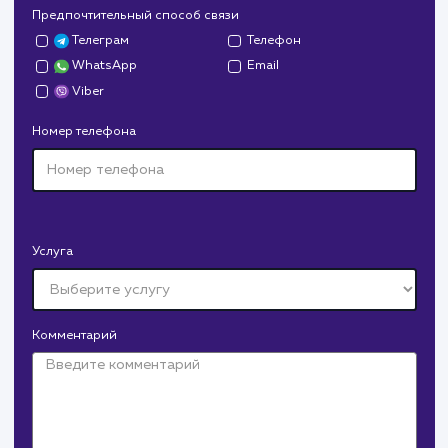
Дрова Руб
#cайт #дизайн
Доставка колотых дров. Нарисовали дизайн,
сверстали, наполнили и занимаемся продвижением.
В любой момент к у
можно добавить