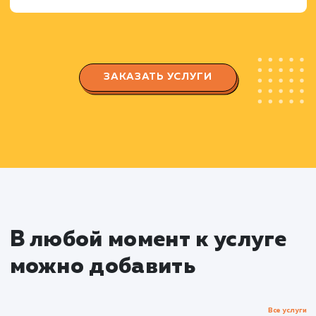
Создание и настройка группы/страницы,
которая будет отражать ваш бренд и привлека
целевую аудиторию.
Настройка параметров безопасности и
конфиденциальности, создание и настройка
вкладок и функций.
Создание и публикация контент
Разработка плана контента, который будет
интересен вашей целевой аудитории и
стимулировать взаимодействие.
Создание уникального и привлекательног
контента: тексты, изображения, видео,
инфографика и т.д.