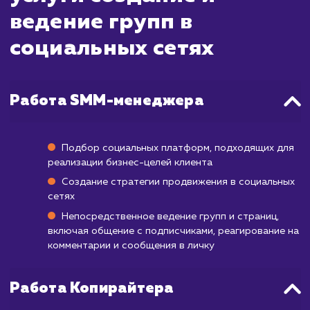
после этого. Ведение группы в социаль
сетях требует постоянного участи
обновления. Вы начнете видеть увеличе
подписчиков и уровня вовлеченности по
сразу, но чтобы достичь значительного рос
создать активное сообщество, мо
потребоваться от нескольких месяцев до го
Помимо этого, важно помнить, что резуль
могут варьироваться в зависимости от 
вашего бизнеса, целевой аудитори
выбранной социальной платформы. Ва
сохранять последовательность и терпен
поскольку создание влиятельного присутс
в социальных сетях - это долгосроч