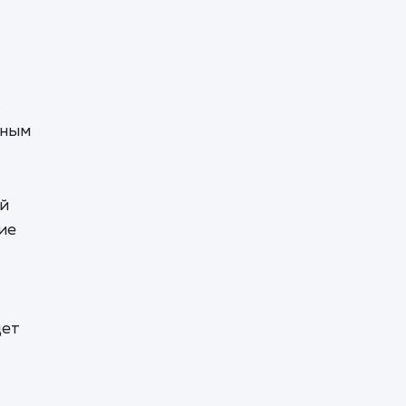
ь
чным
ый
ие
дет