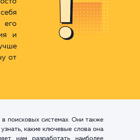
росто
себя
 его
ия и
учше
у от
 в поисковых системах. Они также
узнать, какие ключевые слова она
ляет нам разработать наиболее