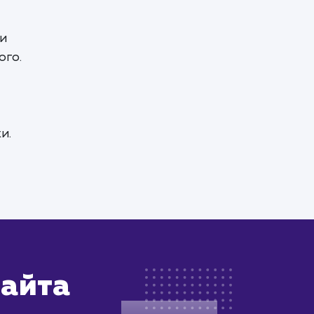
 и
ого.
и.
сайта