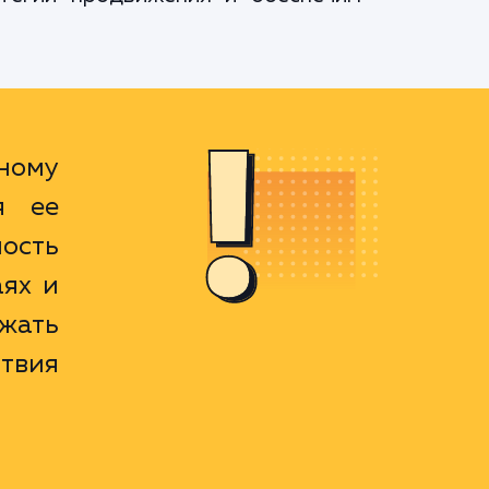
ному
я ее
ость
ях и
ежать
ствия