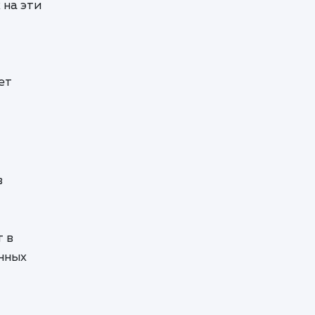
 на эти
ет
в
т в
нных