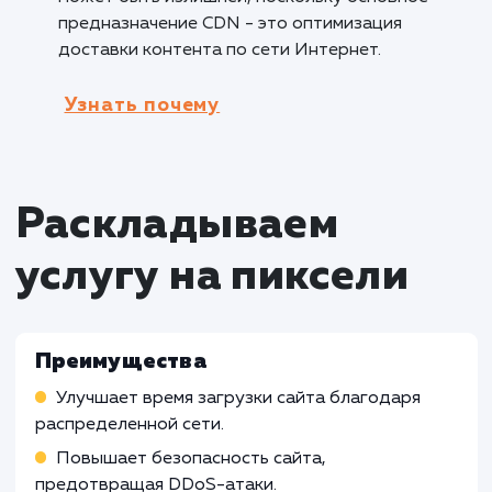
настройка CDN CloudFlare и включение
кеширования помогут сократить время загру
повысить безопасность и общую
производительность сайта.
Кому не подходит данный продук
Локальные веб-сайты с ограниченной
аудиторией
: Для веб-сайтов, ориентирова
на ограниченную географическую зону или
небольшую аудиторию, настройка CDN
CloudFlare может быть менее необходимой, 
как основные преимущества связаны с
оптимизацией доставки контента на глобал
уровне.
Интранет-порталы и внутренние систе