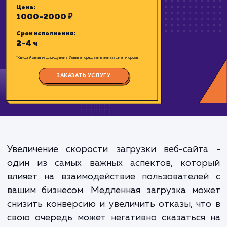
проверенной технологии – CDN Cloud 
Цена:
1000-2000 ₽
Срок исполнения:
2-4 ч
*Каждый заказ индивидуален. Указаны средние значения цены и срока.
Увеличение скорости загрузки веб-сайт
ЗАКАЗАТЬ УСЛУГУ
один из самых важных аспектов, кото
влияет на взаимодействие пользователе