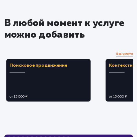
Преимущества
Улучшает время загрузки сайта благодаря
распределенной сети.
Повышает безопасность сайта,
предотвращая DDoS-атаки.
ЗАКАЗАТЬ УСЛУГУ
Ограничения
Требует тщательной настройки и
обслуживания для поддержания
эффективности.
Возможны проблемы с совместимостью или
переадресацией при неправильной настройке.