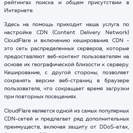
вашим бизнесом. Медленная загрузка мо
снизить конверсию и увеличить отказы, ч
свою очередь может негативно сказатьс
рейтингах поиска и общем присутстви
Интернете.
Здесь на помощь приходит наша услуга
настройке CDN (Content Delivery Netwo
CloudFlare и включению кеширования. C
это сеть распределенных серверов, кот
предоставляют веб-контент пользователя
основе их географической близости к серв
Кеширование, с другой стороны, позвол
сохранять версии веб-страниц в брауз
пользователя, что сокращает время загр