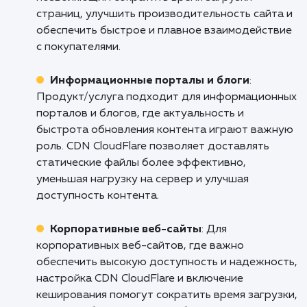
Не позволяйте медленной загрузке са
удерживать ваш бизнес. Свяжитесь с нами
сегодня, чтобы обсудить, как наши услуг
настройке CDN CloudFlare и актива
кеширования могут помочь вашему са
работать быстрее и эффективнее. Дава
вместе сделаем ваш бизнес в Интерн
успешнее!
Кому подходит данный продукт?
Онлайн-магазины
: Настройка CDN
CloudFlare и включение кеширования являют
важными инструментами для онлайн-магазин
позволяющим сократить время загрузки