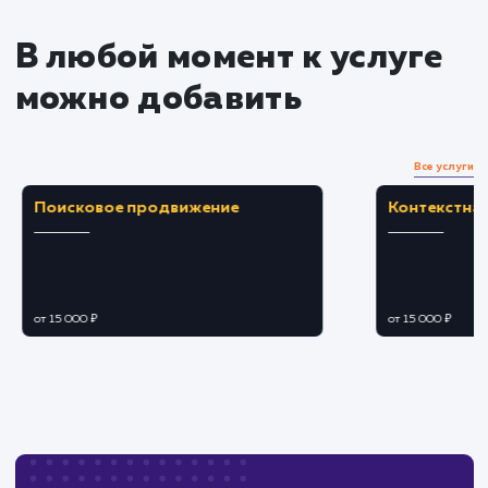
Преимущества
Позволяет идентифицировать и устранить
уязвимости, повышая безопасность сайта.
Способствует защите данных пользователе
и предотвращению потери репутации.
ЗАКАЗАТЬ УСЛУГУ
Ограничения
Не гарантирует полного иммунитета от
будущих угроз, требует регулярных проверок.
Результаты аудита могут потребовать
значительных изменений в структуре сайта.