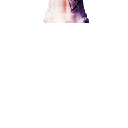
Социальный маркетинг
от 15 000 ₽
Разработка и развитие
Администрирование сайта
Кейсы
Отзывы
Блог
Контакты
8 (800) 551-25-07
info@g-creative.ru