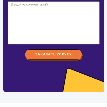
Давайте
поработаем вмест
Заполните бриф и мы свяжемся с вами в ближайшее
время
Ваше имя
Предпочтительный способ связи
Телеграм
Телефон
WhatsApp
Email
Viber