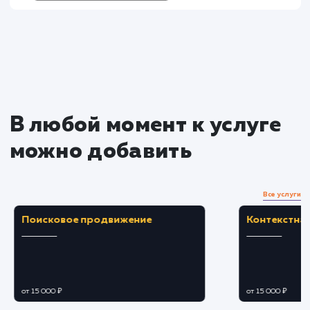
услугу на пиксели
Преимущества
Ускоряет время загрузки веб-страниц,
обеспечивая лучший пользовательский опыт.
Снижает нагрузку на сервер, что может
привести к снижению затрат на хостинг.
ЗАКАЗАТЬ УСЛУГУ
Ограничения
Не всегда подходит для сайтов с часто
обновляемым контентом из-за задержки