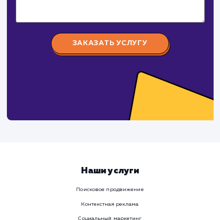
поработаем вмест
Заполните бриф и мы свяжемся с вами в ближайшее
время
Ваше имя
Предпочтительный способ связи
Телеграм
Телефон
WhatsApp
Email
Viber
Номер телефона