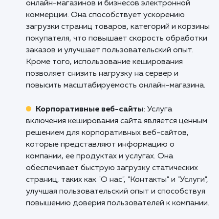
Кому подходит данный продукт?
Веб-сайты с высоким трафиком
: Услуга
включения кеширования сайта особенно
полезна для веб-сайтов с высоким уровнем
посещаемости. Она позволяет ускорить
загрузку страниц и снизить нагрузку на серв
обеспечивая быстрый доступ к кэшированн
версиям страниц. Это особенно важно для
сохранения удовлетворенности пользовате
и улучшения их общего опыта взаимодействи
веб-сайтом.
Онлайн-магазины и электронная
коммерция
: Услуга включения кеширования
сайта представляет большую ценность для