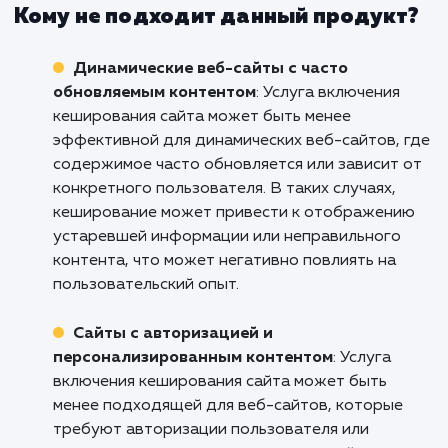
онлайн-магазинов и бизнесов электронной
коммерции. Она способствует ускорению
загрузки страниц товаров, категорий и кор
покупателя, что повышает скорость обрабо
заказов и улучшает пользовательский опыт.
Кроме того, использование кеширования
позволяет снизить нагрузку на сервер и
повысить масштабируемость онлайн-магазин
Корпоративные веб-сайты
: Услуга
включения кеширования сайта является цен
решением для корпоративных веб-сайтов,
которые представляют информацию о
компании, ее продуктах и услугах. Она
обеспечивает быструю загрузку статически
страниц, таких как "О нас", "Контакты" и "Услу
улучшая пользовательский опыт и способств