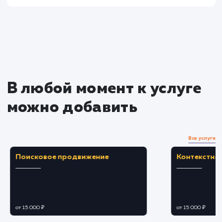
услугу на пиксели
Преимущества
Расширение охвата за счет интеграции с
внешними площадками и системами.
Автоматизация процесса выгрузки для
экономии времени и упрощения работы.
ЗАКАЗАТЬ УСЛУГУ
Ограничения
Необходимость технической настройки и