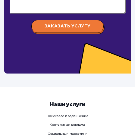
поработаем вмест
Заполните бриф и мы свяжемся с вами в ближайшее
время
Ваше имя
Предпочтительный способ связи
Телеграм
Телефон
WhatsApp
Email
Viber
Номер телефона