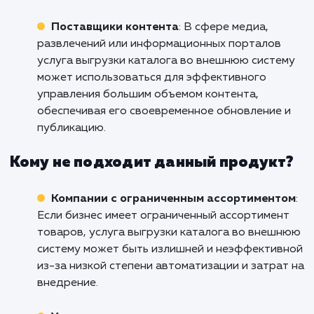
Кому подходит данный продукт?
Онлайн-ретейлеры
: Услуга выгрузки
каталога во внешнюю систему идеально
подходит для онлайн-ретейлеров, которые
имеют большой объем товаров и нуждаются
автоматическом обновлении информации о
товарах, ценах и наличии. Это упрощает
процесс управления каталогом и обеспечив
актуальность данных.
Дистрибьюторы и оптовые компании
: 
дистрибьюторов и оптовых компаний, кото
работают с поставщиками и имеют обширн
каталог товаров, услуга выгрузки каталога 
внешнюю систему облегчает процесс