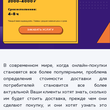
Цена:
2000-4000 ₽
Срок исполнения:
4-8 ч
*Каждый заказ индивидуален. Указаны средние значения цены и срока.
ЗАКАЗАТЬ УСЛУГУ
В современном мире, когда онлайн-поку
становятся все более популярными, проб
определения стоимости доставки 
потребителей становится все бо