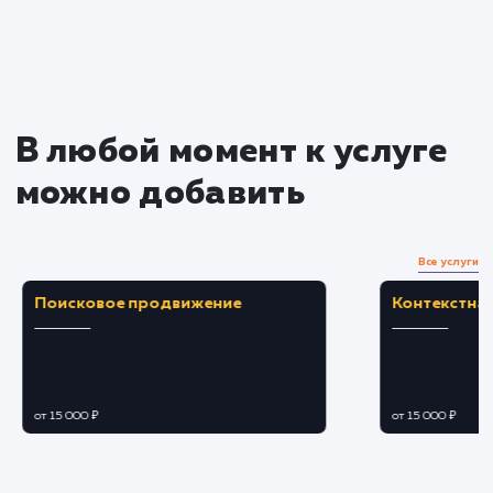
Преимущества
Упрощение процесса оформления заказа,
уменьшение количества отказов.
Предоставление полной информации о
стоимости и сроках доставки, увеличение
доверия.
ЗАКАЗАТЬ УСЛУГУ
Ограничения
Требует тщательной настройки и
актуализации данных о тарифах и условиях
доставки.
Возможные проблемы совместимости с