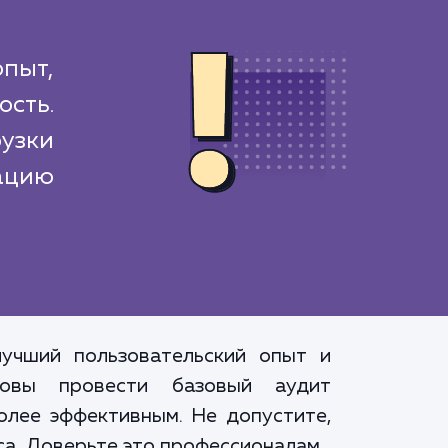
пыт,
ость.
рузки
цию
лучший пользовательский опыт и
овы провести базовый аудит
олее эффективным. Не допустите,
са. Доверьте это профессионалам.