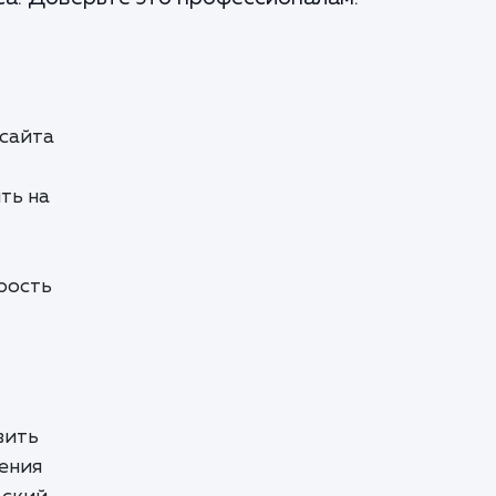
 сайта
ть на
рость
вить
ения