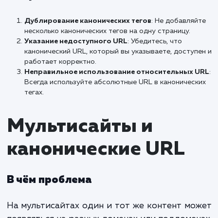
разных CMS (в т.ч. на WordPress)
Настройка канонических URL в различ
системах управления контентом (CMS) м
немного отличаться.
WordPress
: В WordPress это можно сдела
помощью плагинов, таких как
Yoast 
Просто установите плагин и следу
инструкциям.
Joomla
: В Joomla для настройки канониче
URL может потребовать
специализированный компонент или руч
настройка в файлах шаблона.