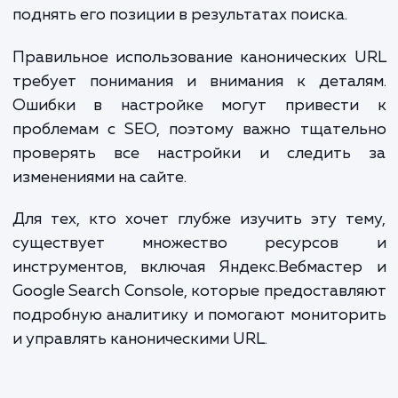
контента следует рассматривать 
"оригинальную". Остальные дубликаты б
проигнорированы при ранжировании.
Пример кода для мультисайта
:
<
link
rel
=
"canonical"
href
=
"https://main-
domain.com/your-page"
/>
Советы для мультисайтов
Используйте абсолютные URL в канониче
тегах.
Убедитесь, что канонические URL правил