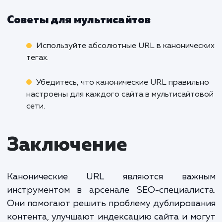
канонические URL
В чём проблема
На мультисайтах один и тот же контент м
появляться на разных доменах или поддоме
Это создаёт проблему дублирования конте
которая может негативно сказаться на SEO.
Решение с использованием
канонических URL
Канонические URL можно использовать 
указания поисковым системам, какую ве