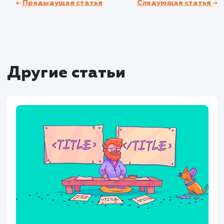
настроены для каждого сайта в мультисайт
сети.
Заключение
Канонические URL являются важ
инструментом в арсенале SEO-специалис
Они помогают решить проблему дублиров
контента, улучшают индексацию сайта и м
поднять его позиции в результатах поиска.
Правильное использование канонических
требует понимания и внимания к детал
Ошибки в настройке могут привест