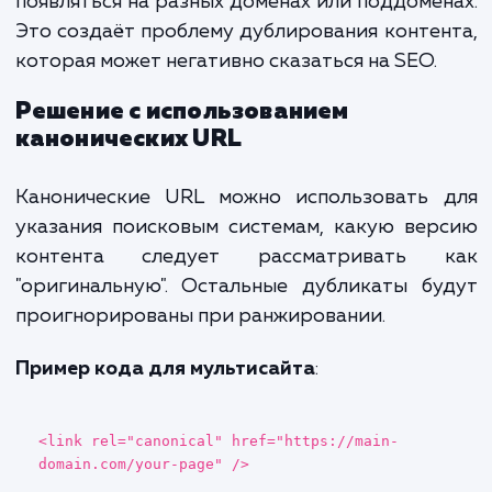
Drupal
: В Drupal вы можете использов
модуль
Metatag
, чтобы управл
каноническими URL.
Общие ошибки и как их избежать
Дублирование канонических тегов
: Не добавля
несколько канонических тегов на одну страницу.
Указание недоступного URL
: Убедитесь, что
канонический URL, который вы указываете, досту
работает корректно.
Неправильное использование относительных
Всегда используйте абсолютные URL в каноничес
тегах.
Мультисайты и