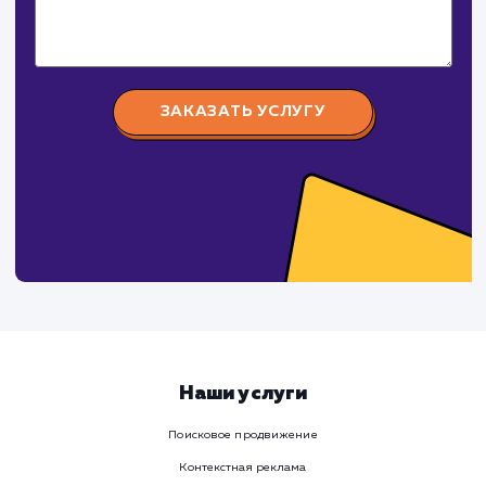
#robots.txt
#Инструкция
СМОТРЕТЬ ВСЕ
Давайте
поработаем вмест
Заполните бриф и мы свяжемся с вами в ближайшее
время