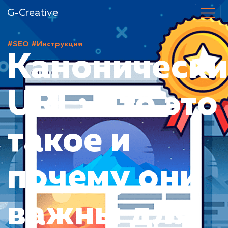
G-Creative
#SEO
#Инструкция
Каноничес
URL: Что эт
такое и
почему они