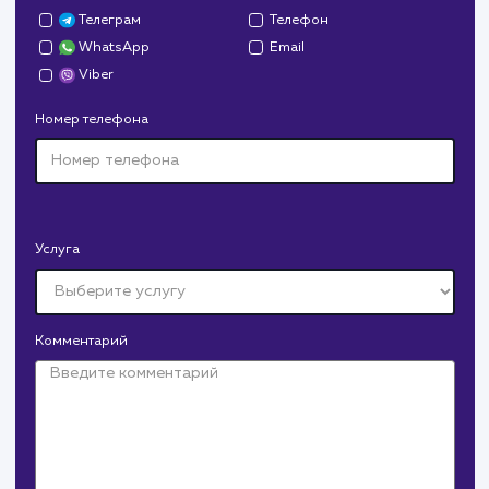
Работа с файлом robots.txt:
Полное руководство для
начинающих
Это полное руководство по работе с файлом robots.txt
обеспечит вас всем необходимым для успешного
управления индексацией вашего сайта. Вы найдете
подробные инструкции, примеры и рекомендации по
использованию этого важного инструмента SEO.