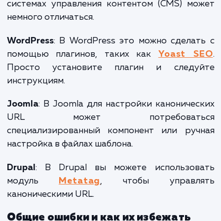
Как создать канонический URL
Создание канонического URL – это прос
процесс, который требует добавле
специального тега в заголовок вашей в
страницы. Этот тег сообщает поиско
системам, какой URL следует рассматри
как канонический.
Пример кода
:
<
link
rel
=
"canonical"
href
=
"https://example.com/your-page"
/>
Как настроить канонические URL 