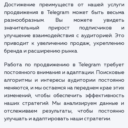
понимаем, кто является вашей целе
аудиторией. Далее мы разрабатывае
внедряем стратегию продвижения, кото
включает в себя создание и публика
качественного контента, активное участ
релевантных группах и чатах, работ
блогерами и лидерами мнений, проведе
конкурсов и акций, оптимизацию ваш
канала для поисковых систем и многое друг
Достижение преимуществ от нашей усл
продвижения в Telegram может быть вес
разнообразным. Вы можете увид
значительный прирост подписчико
улучшение взаимодействия с аудиторией.