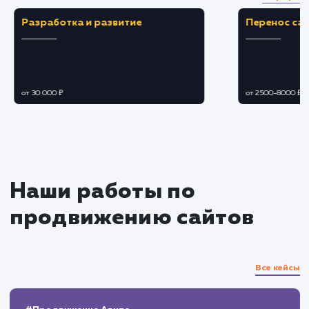
Создание привлекательного и
информативного профиля с хорошо
спланированным контентом.
Применение стратегий продвижения для
увеличения видимости и привлечения целево
аудитории.
Ведение и наполнение канала
Создание и публикация целевого контент
способного привлечь и заинтересовать
аудиторию.
Обеспечение постоянного взаимодейств
с пользователями, реагирование на их
обратную связь.