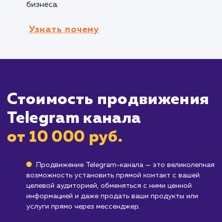
Кому не подходит данный продук
Отрасли с высоким уровнем
конфиденциальности
: В отраслях, где
конфиденциальность данных играет ключев
роль, использование Telegram ботов может
быть неподходящим решением. Такие отрасл
как медицина, финансы или юридические усл
могут предъявлять высокие требования к
безопасности и защите данных, которые
Telegram боты не всегда могут обеспечить.
Бизнесы с уникальными или сложными
процессами
: Если бизнес имеет специфичес
или сложные процессы, которые не могут бы
полностью автоматизированы с помощью