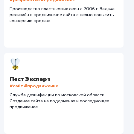
Песок, щебень, ОПГС
Тематика
: Доставка нерудных материалов
Регион присутствия
: Нижний Новгород и
Нижегородская область
Дизайн
: Разработка дизайна
Текст
: Оптимизация текста
Интеграции
: CRM, Telegram
Стоимость контакта
Стоимость просмот
52,7 ₽
9,21 ₽