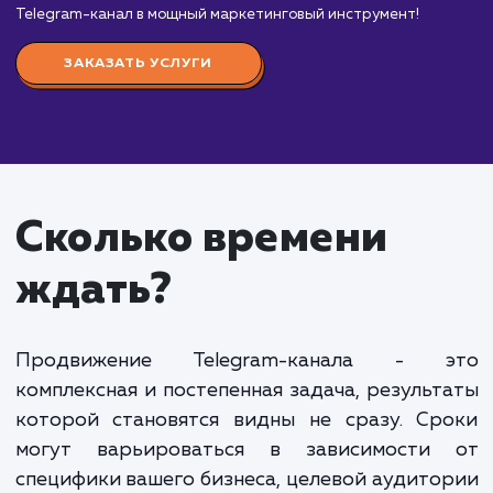
от 10 000 руб.
Продвижение Telegram-канала — это великоле
возможность установить прямой контакт с вашей
целевой аудиторией, обменяться с ними ценной
информацией и даже продать ваши продукты или
услуги прямо через мессенджер.
Мы предлагаем комплексный подход к
продвижению вашего Telegram-канала, включая
стратегию контента, SEO-оптимизацию, вовлече
подписчиков и рекламу в других каналах. Наша
команда имеет опыт работы с каналами разных
тематик и размеров и знает, как привлечь и удер
аудиторию в Telegram.
Стоимость продвижения Telegram-канала
варьируется в зависимости от того, какие задачи