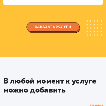
Анализ стратегий продвижения конкурентов
их взаимодействия с аудиторией.
Создание стратегии продвижен
Разработка контент-стратегии, включая
планирование контента и определение
ключевых тематик.
Определение оптимальных методов
привлечения и взаимодействия с аудиторией.
Разработка и оптимизация
Telegram канала