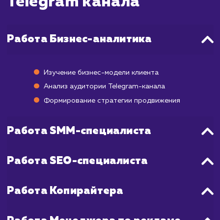
в виде увеличения подписчиков и уро
вовлеченности могут быть заметны уже чере
2 недели. Однако, для того чтобы полу
более стабильный и долгосрочный резуль
необходимо время в среднем от 3 до 6 месяц
Это связано с тем, что аудитория Tele
заметно отличается от аудитории дру
социальных сетей, и здесь важно не то
количество подписчиков, но и их активнос
вовлеченность в контент. Поэтому страт
продвижения в Telegram включает в себ
только привлечение новых подписчиков, 
работу над увеличением их активности.
Мы поддерживаем постоянную связь с вам