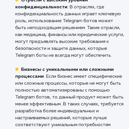
персонализированный контент, собирать
обратную связь от пользователей, а также
упрощать процесс заказа или бронирования
Это помогает улучшить пользовательский о
и повысить эффективность взаимодействия 
аудиторией.
Стартапы и новые бизнесы
: Разработка
Telegram бота предоставляет стартапам и
новым бизнесам доступный и эффективный
инструмент для привлечения и удержания
клиентов. Боты могут предлагать
персонализированные рекомендации, скидки
акции, а также помогать в формировании
лояльности клиентов. Это позволяет старта
создавать конкурентные преимущества и
устанавливать контакт с целевой аудиторие