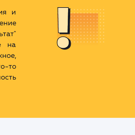
ия и
ение
ьтат"
е на
ное,
о-то
ость