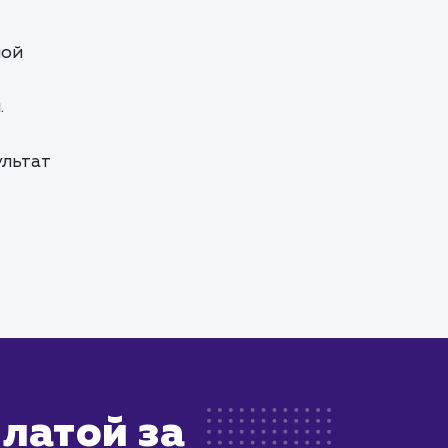
шой
.
ультат
латой за