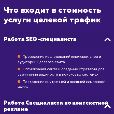
понимать, что увеличение количес
качественных посетителей на вашем сайте -
процесс, который требует времен
тщательного планирования. Наша страте
направлена на привлечение наибо
релевантной аудитории, что в итоге увел
конверсию и рентабельность вашего бизн
Первые признаки увеличения целев
трафика вы сможете наблюдать уже через
месяца после начала работы.
Этот процесс включает в себя оптимиза
ключевых слов, улучшение структуры са
работу с контентом и улучше
пользовательского опыта. На протяже