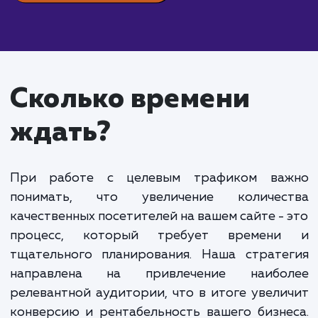
Стоимость услуги "Целевой трафик" начинаетс
40 000 рублей в месяц. Она формируется из дву
ключевых компонентов. Первый - это фиксирова
абонентская плата за услуги. Она покрывает об
работу по настройке и поддержке рекламных
компаний, анализу и улучшению эффективности
продвижения.
Второй компонент - это стоимость привлечен
каждого нового посетителя. В данном случае, мы
говорим о цене за действие пользователя на сайт
Это может быть как звонок, так и заявка или поку
Важно понимать, что вы оплачиваете именно
целевой трафик. Это люди, которые заинтересов
в вашем предложении и готовы совершить нужно
вам действие.