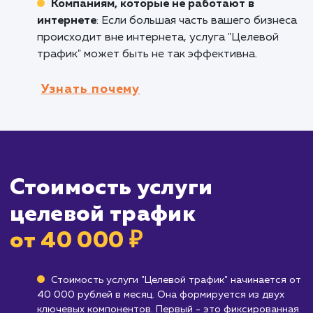
покупателей, которые ищут именно те това
или услуги, которые вы предлагаете.
Брендам, работающим в ниши с высоко
конкуренцией
: Если вы работаете в условия
жесткой конкуренции, привлечение целевог
трафика поможет вам эффективно
использовать свой бюджет на привлечение
именно тех клиентов, которые вам нужны.
Кому не подходит данный продук
Бизнесам, которые еще не определили
свою целевую аудиторию
: Если вы не увер
в том, кто является вашим идеальным клиент
возможно, вам следует сначала работать н