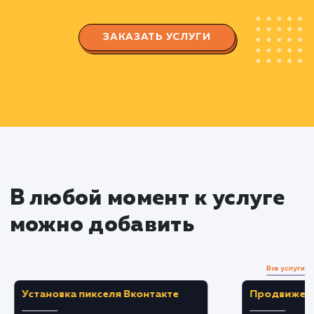
аудитории для выбора наиболее эффективны
ключевых слов
Анализируем эффективность ключевых сл
с помощью SEO-инструментов
Оптимизация сайта
Реализуем техническую и контентную
оптимизацию сайта с использованием
выбранных ключевых слов
Улучшаем пользовательский опыт на сайте,
делая его привлекательнее и удобнее для
посетителей