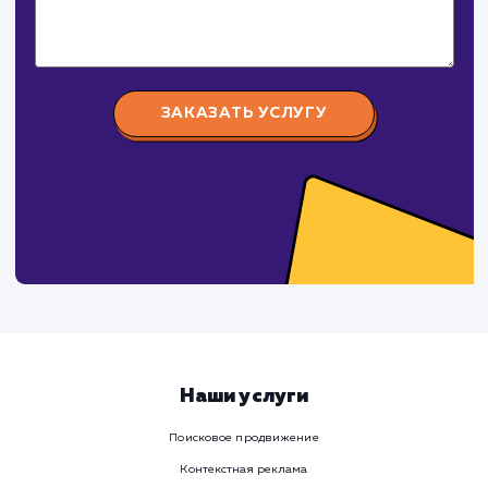
российского и зарубежного производства.
СуперБуква
#реклама #сайт
Изготовление наружной рекламы (объемные буквы,
световые короба, таблички, стенды и тд.)