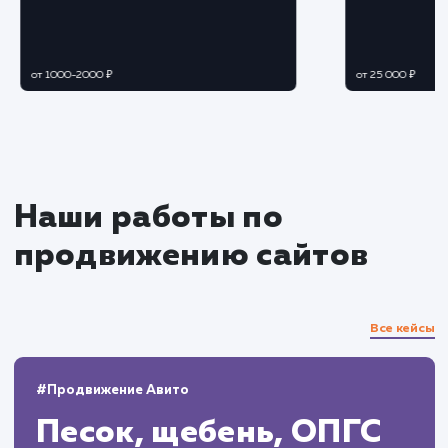
Контент-маркетинг
Создаем привлекательный и полезный
контент, который будет релевантен интереса
вашей целевой аудитории
Продвигаем контент в социальных сетях 
других площадках, где присутствует ваша
целевая аудитория
Анализ результатов и
корректировка стратегии
Регулярно анализируем результаты и
корректируем стратегию для постоянного
увеличения целевого трафика