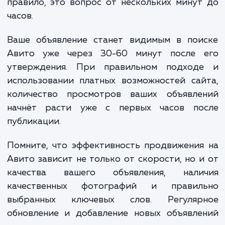
рублей.
Таким образом, общая стоимость продвижения н
S
Авито (
) в этом месяце будет составлять:
S = A + D + Sp
S
=
15 000
(абонентская плата) +
7 00
(дополнительные услуги) +
3 000
(премиальная часть)
25 000
рублей
Пожалуйста, обратите внимание, что это прост
пример. Реальная стоимость может варьироваться
зависимости от ваших специфических потребностей
результатов продвижения.
25 000 руб.