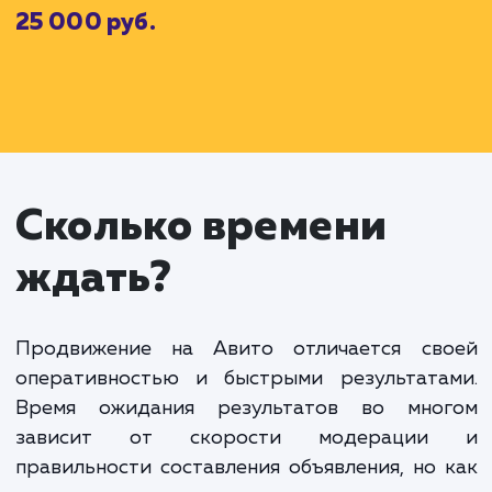
За эти услуги мы взимаем абонентскую плату (
которая составляет
15 000
рублей в месяц.
Кроме того, вы решаете воспользоватьс
дополнительными услугами для повышения видимос
объявлений:
Платное размещение 5 объявлений
Оптимизация заголовков и текста объявлений
D
Стоймость дополнительных услуг (
) составляе
например,
7 000
рублей.
Наконец, вашим основным целью является увеличен
количества просмотров и кликов на объявления. Ес
ваши объявления преуспевают и достигаю
поставленных целей, вы оплачиваете премиальн
Sp
часть (
), которая может составить, например,
3 00