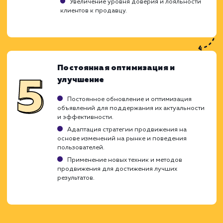
улучшения видимости ваших объявлени
повышения их конверсии. Внедряя страт
оптимизации Авито, мы придерживае
проверенной методики, которая позволяет
обеспечить максимальную эффективност
учитывает все особенности и требова
конкретного объявления или аккаунта.
Анализ рынка и конкурентов
Изучение рынка и целевой аудитории, анали
действий конкурентов.
Определение ключевых слов и запросов,
которые используют потенциальные покупатели
Оценка стоимости клика и бюджета
рекламной кампании.