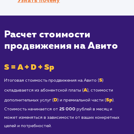
услуг, управление сотнями или тысячами
объявлений на Авито может быть непросто
задачей.
Продавцам запрещенных товаров и усл
Все товары и услуги, предлагаемые на Авито
должны соответствовать Правилам сайта. Е
ваш продукт или услуга не допускается к
размещению на Авито, этот метод
продвижения не будет работать для вас.
Отраслям, требующим
специализированных или профессиональ
платформ для продажи
: Например, если вы
занимаетесь продажей специализированног
программного обеспечения или предлагаете
высококвалифицированные юридические