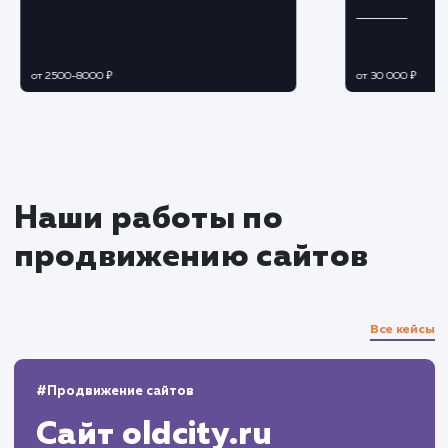
Ежедневный мониторинг эффективности
объявлений.
Отслеживание статистики просмотров,
кликов и конверсии.
Постоянное внедрение улучшений и
оптимизаций на основе полученных данных.
Управление отзывами и
репутацией
Мониторинг и реагирование на отзывы и
вопросы пользователей.
Управление репутацией продавца на
платформе.