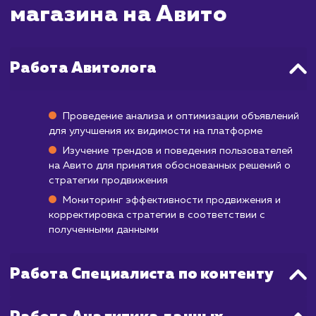
правило, это вопрос от нескольких мину
часов.
Ваше объявление станет видимым в пои
Авито уже через 30-60 минут после 
утверждения. При правильном подход
использовании платных возможностей са
количество просмотров ваших объявле
начнёт расти уже с первых часов по
публикации.
Помните, что эффективность продвижени
Авито зависит не только от скорости, но 
качества вашего объявления, нали
качественных фотографий и правил
выбранных ключевых слов. Регуляр