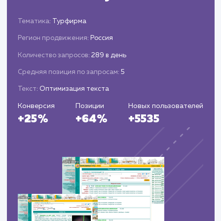
Увеличение уровня доверия и лояльност
клиентов к продавцу.
Постоянная оптимизация и
улучшение
Постоянное обновление и оптимизация
объявлений для поддержания их актуальнос
и эффективности.
Адаптация стратегии продвижения на
основе изменений на рынке и поведения
пользователей.
Применение новых техник и методов
продвижения для достижения лучших
результатов.