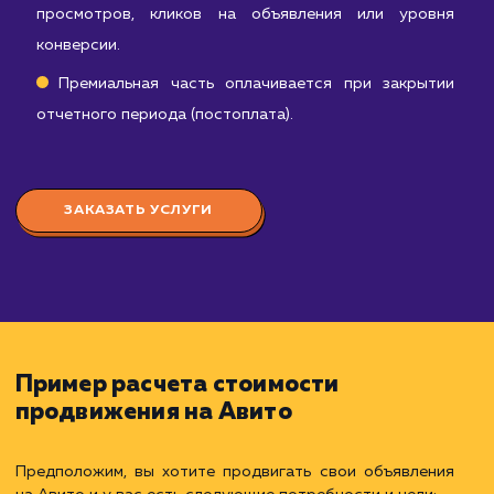
эффективности объявлений, анализ конверсии
вовлеченности аудитории.
Базовое взаимодействие с платформой Авит
поддержка активного статуса аккаунта, ответы 
вопросы пользователей и т.д.
Абонентская плата оплачивается в начал
каждого отчетного периода.
D:
стоимость дополнительных услуг, таких как:
Платное размещение объявлений: покупк
специальных пакетов или опциями на Авито д
увеличения видимости объявлений.
Использование инструментов для повышени