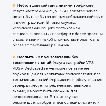
магазинов и бизнесов электронной коммерци
Она обеспечивает высокую
производительность и надежность сервера,
особенно важно при обработке большого
количества транзакций, управлении инвент
и обеспечении безопасности данных клиенто
Это также позволяет масштабировать
серверные ресурсы в соответствии с росто
бизнеса.
Сайтам с высоким трафиком и
требованиями к быстродействию
: Услуга
настройки VPS, VDS и Dedicated server поле
для сайтов с высоким трафиком и требован
к быстродействию. Она позволяет
оптимизировать сервер и ресурсы, обеспечи
высокую скорость загрузки страниц и