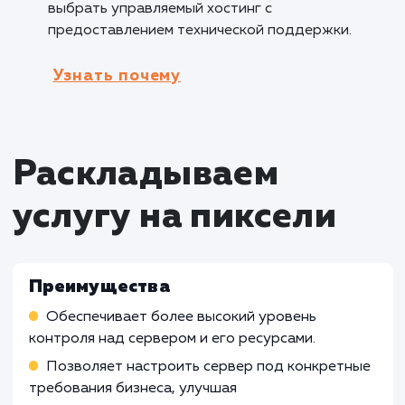
отзывчивость веб-приложений. Это важно д
удовлетворения пользователей и улучшения
позиций сайта в поисковых системах.
Кому не подходит данный продук
Небольшим сайтам с низким трафиком
:
Услуга настройки VPS, VDS и Dedicated serve
может быть избыточной для небольших сайт
низким трафиком. В таких случаях,
использование общего хостинга или
специализированных платформ с более про
управлением и низкой стоимостью может бы
более эффективным решением.
Неопытным пользователям без
технических знаний
: Услуга настройки VPS,