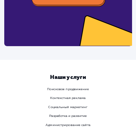
поработаем вмест
Заполните бриф и мы свяжемся с вами в ближайшее
время
Ваше имя
Предпочтительный способ связи
Телеграм
Телефон
WhatsApp
Email
Viber
Номер телефона