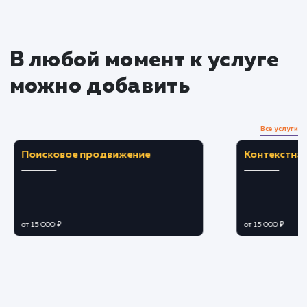
услугу на пиксели
Преимущества
Обеспечивает более высокий уровень
контроля над сервером и его ресурсами.
Позволяет настроить сервер под конкретны
требования бизнеса, улучшая
производительность.
ЗАКАЗАТЬ УСЛУГУ
Ограничения
Необходимы глубокие технические знания д