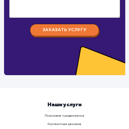
поработаем вмест
Заполните бриф и мы свяжемся с вами в ближайшее
время
Ваше имя
Предпочтительный способ связи
Телеграм
Телефон
WhatsApp
Email
Viber
Номер телефона