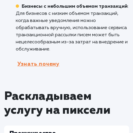
паролей и других важных сообщений.
Финансовые учреждения
: Банки, страхо
компании и другие финансовые учреждения
могут воспользоваться услугой транзакцио
рассылки писем для отправки информации о
транзакциях, платежах, актуализации данны
других важных событиях. Это способствует
повышению безопасности и улучшению связи
клиентами.
Кому не подходит данный продук
Организации без активного клиентског
взаимодействия
: Если компания не отправл
многочисленные письма с важной информац
своим клиентам, услуга транзакционной