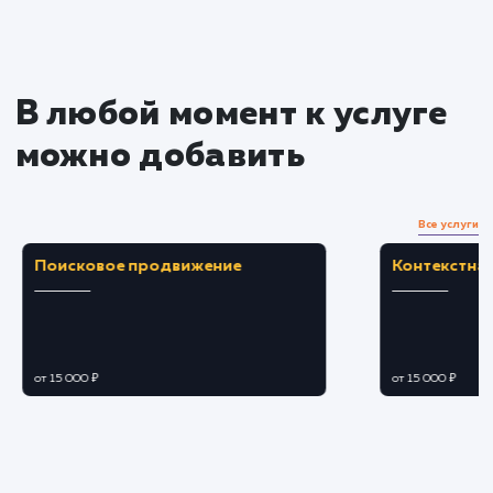
Преимущества
Автоматическое обновление контента сайта
синхронизируясь с вашим Instagram.
Увеличение привлекательности сайта и
повышение уровня вовлеченности
пользователей.
ЗАКАЗАТЬ УСЛУГУ
Ограничения
Необходимо согласие на подключение
Instagram API и наличие аккаунта в Instagram.