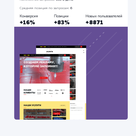
Разработка сайтов
Продвижение Ав
Все
#Контекстная реклама
#Продвижение
сайтов
#Разработка сайтов
Сайт
superbukva.ru
Тематика
: Наружная реклама